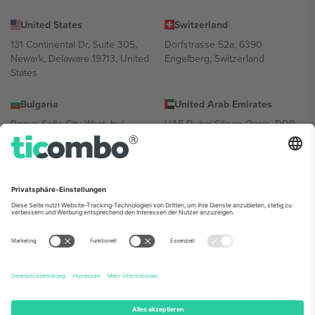
United States
Switzerland
131 Continental Dr, Suite 305,
Dorfstrasse 52a, 6390
Newark, Delaware 19713, United
Engelberg, Switzerland
States
Bulgaria
United Arab Emirates
Regus Sofia City West, bul
UAE Dubai Silicon Oasis, DDP
Totleben 53-55, 1606 Sofia,
Building A1, Office 302, Dubai,
Bulgaria
United Arab Emirates
Mexico
Av Chapultepec 360, Roma
Norte, Cuauhtémoc, 06700
Ciudad de México, CDMX,
Mexico
Die juristische Person des Plattformanbieters kann je nach
Standort, Veranstaltung und/oder Domäne variieren. Weitere
Informationen finden Sie auf der jeweiligen Veranstaltungsseite, im
Impressum und in den Allgemeinen Geschäftsbedingungen.,