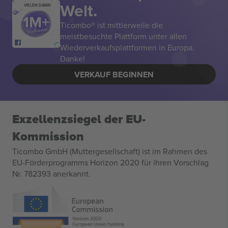
Welt.
VIELEN DANK!
Ticombo® ist mittlerweile die
meistbesuchte Plattform unter allen
Wiederverkaufsplattformen in Europa.
Danke!
VERKAUF BEGINNEN
Exzellenzsiegel der EU-
Kommission
Ticombo GmbH (Muttergesellschaft) ist im Rahmen des
EU-Förderprogramms Horizon 2020 für ihren Vorschlag
Nr. 782393 anerkannt.