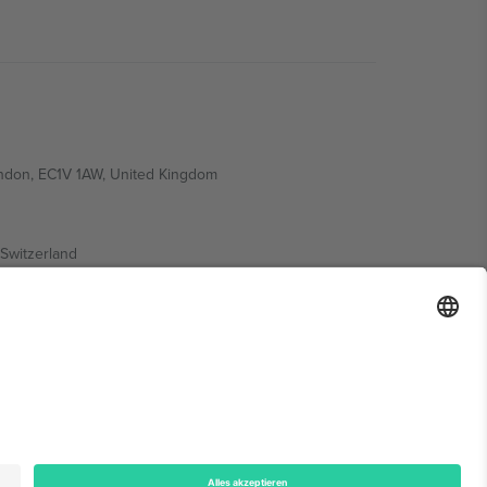
ondon, EC1V 1AW, United Kingdom
Switzerland
ding A1, Office 302, Dubai, United Arab Emirates
onen finden Sie auf der jeweiligen Veranstaltungsseite,
n.