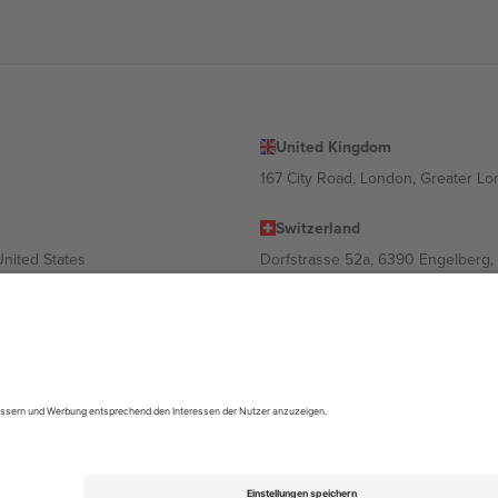
United Kingdom
167 City Road, London, Greater L
Switzerland
United States
Dorfstrasse 52a, 6390 Engelberg, 
United Arab Emirates
ulgaria
UAE Dubai Silicon Oasis, DDP Buil
 Ciudad de México, CDMX, Mexico
ach Standort, Veranstaltung und/oder Domäne variieren. Weitere Informati
gungen.,
Impressum
und
AGBs.
© 2026 Ticombo. Alle Rechte vorbehalte