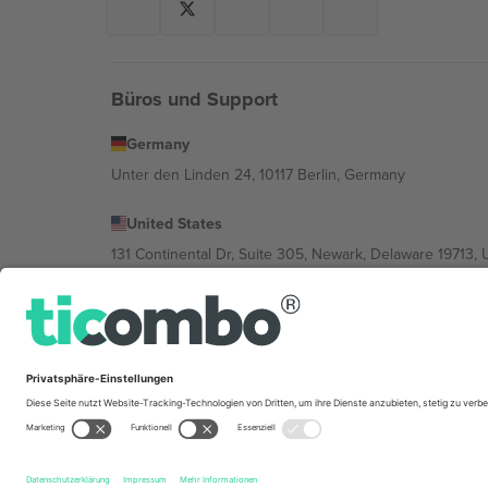
Büros und Support
Germany
Unter den Linden 24, 10117 Berlin, Germany
United States
131 Continental Dr, Suite 305, Newark, Delaware 19713, 
Bulgaria
Regus Sofia City West, bul Totleben 53-55, 1606 Sofia, B
Mexico
Av Chapultepec 360, Roma Norte, Cuauhtémoc, 06700
Die juristische Person des Plattformanbieters kann je n
im Impressum und in den Allgemeinen Geschäftsbedin