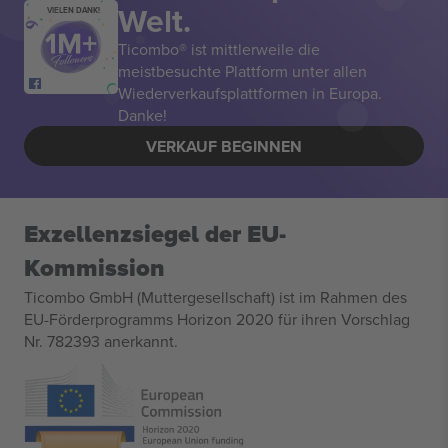
Welt.
VIELEN DANK!
Ticombo® ist mittlerweile die
meistbesuchte Plattform unter allen
Wiederverkaufsplattformen in Europa.
Danke!
VERKAUF BEGINNEN
Exzellenzsiegel der EU-
Kommission
Ticombo GmbH (Muttergesellschaft) ist im Rahmen des
EU-Förderprogramms Horizon 2020 für ihren Vorschlag
Nr. 782393 anerkannt.