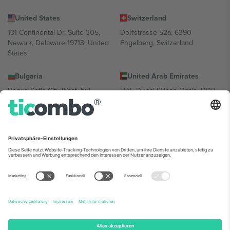
United States
Switzerland
131 Continental Dr, Suite 305,
Dorfstrasse 52a, 6390
Newark, Delaware 19713, United
Engelberg, Switzerland
States
Bulgaria
United Arab Emirates
Regus Sofia City West, bul
UAE Dubai Silicon Oasis, DDP
Totleben 53-55, 1606 Sofia,
Building A1, Office 302, Dubai,
Bulgaria
United Arab Emirates
Mexico
Av Chapultepec 360, Roma
Norte, Cuauhtémoc, 06700
Ciudad de México, CDMX,
Mexico
Die juristische Person des Plattformanbieters kann je nach
Standort, Veranstaltung und/oder Domäne variieren. Weitere
Informationen finden Sie auf der jeweiligen Veranstaltungsseite, im
Impressum und in den Allgemeinen Geschäftsbedingungen.,