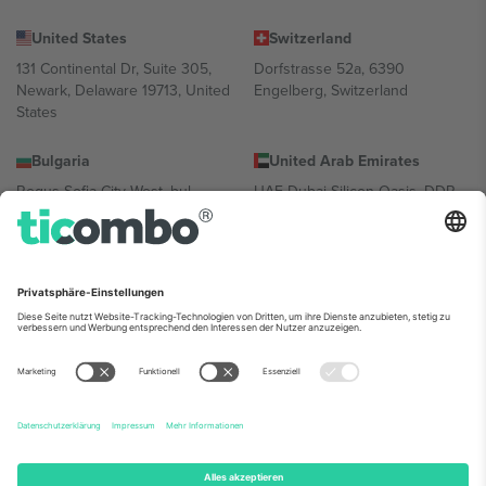
United States
Switzerland
131 Continental Dr, Suite 305,
Dorfstrasse 52a, 6390
Newark, Delaware 19713, United
Engelberg, Switzerland
States
Bulgaria
United Arab Emirates
Regus Sofia City West, bul
UAE Dubai Silicon Oasis, DDP
Totleben 53-55, 1606 Sofia,
Building A1, Office 302, Dubai,
Bulgaria
United Arab Emirates
Mexico
Av Chapultepec 360, Roma
Norte, Cuauhtémoc, 06700
Ciudad de México, CDMX,
Mexico
Die juristische Person des Plattformanbieters kann je nach
Standort, Veranstaltung und/oder Domäne variieren. Weitere
Informationen finden Sie auf der jeweiligen Veranstaltungsseite, im
Impressum und in den Allgemeinen Geschäftsbedingungen.,