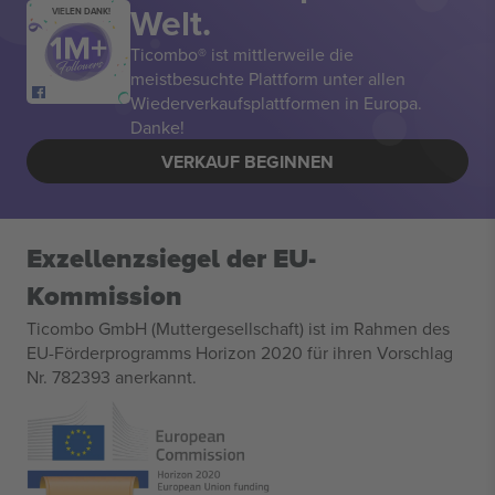
Welt.
VIELEN DANK!
Ticombo® ist mittlerweile die
meistbesuchte Plattform unter allen
Wiederverkaufsplattformen in Europa.
Danke!
VERKAUF BEGINNEN
Exzellenzsiegel der EU-
Kommission
Ticombo GmbH (Muttergesellschaft) ist im Rahmen des
EU-Förderprogramms Horizon 2020 für ihren Vorschlag
Nr. 782393 anerkannt.