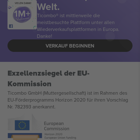
Welt.
VIELEN DANK!
Ticombo® ist mittlerweile die
meistbesuchte Plattform unter allen
Wiederverkaufsplattformen in Europa.
Danke!
VERKAUF BEGINNEN
Exzellenzsiegel der EU-
Kommission
Ticombo GmbH (Muttergesellschaft) ist im Rahmen des
EU-Förderprogramms Horizon 2020 für ihren Vorschlag
Nr. 782393 anerkannt.