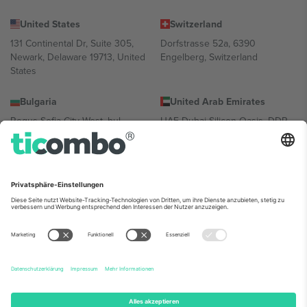
United States
Switzerland
131 Continental Dr, Suite 305,
Dorfstrasse 52a, 6390
Newark, Delaware 19713, United
Engelberg, Switzerland
States
Bulgaria
United Arab Emirates
Regus Sofia City West, bul
UAE Dubai Silicon Oasis, DDP
Totleben 53-55, 1606 Sofia,
Building A1, Office 302, Dubai,
Bulgaria
United Arab Emirates
Mexico
Av Chapultepec 360, Roma
Norte, Cuauhtémoc, 06700
Ciudad de México, CDMX,
Mexico
Die juristische Person des Plattformanbieters kann je nach
Standort, Veranstaltung und/oder Domäne variieren. Weitere
Informationen finden Sie auf der jeweiligen Veranstaltungsseite, im
Impressum und in den Allgemeinen Geschäftsbedingungen.,