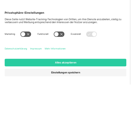
Über Uns
Unternehmensdienstleistungen
Team
Häufig gestellte Fragen
TixProtect
Wie es funktioniert
Impressum
Hotels
Allgemeine Geschäftsbedingungen
WM-Hub
Partnerprogramm
Kontakt
Büros und Support