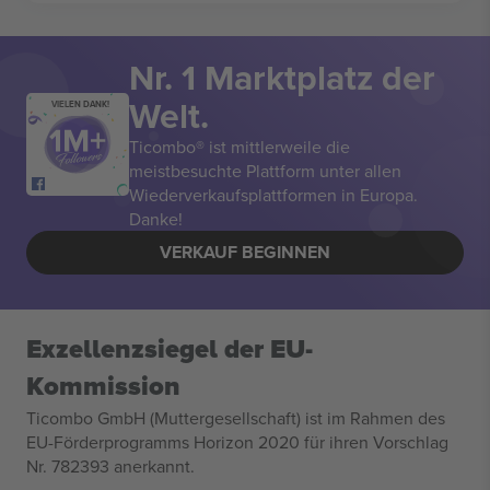
Nr. 1 Marktplatz der
Welt.
VIELEN DANK!
Ticombo® ist mittlerweile die
meistbesuchte Plattform unter allen
Wiederverkaufsplattformen in Europa.
Danke!
VERKAUF BEGINNEN
Exzellenzsiegel der EU-
Kommission
Ticombo GmbH (Muttergesellschaft) ist im Rahmen des
EU-Förderprogramms Horizon 2020 für ihren Vorschlag
Nr. 782393 anerkannt.