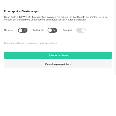
Über Uns
Unternehmensdienstleistungen
Team
Häufig gestellte Fragen
TixProtect
Wie es funktioniert
Impressum
Hotels
Allgemeine Geschäftsbedingungen
WM-Hub
Partnerprogramm
Kontakt
Büros und Support