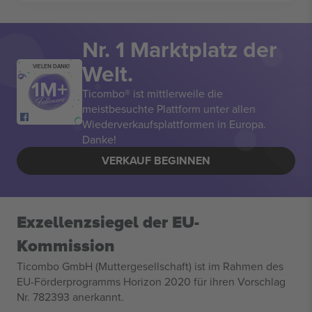
Nr. 1 Marktplatz der
Welt.
VIELEN DANK!
Ticombo® ist mittlerweile die
meistbesuchte Plattform unter allen
Wiederverkaufsplattformen in Europa.
Danke!
VERKAUF BEGINNEN
Exzellenzsiegel der EU-
Kommission
Ticombo GmbH (Muttergesellschaft) ist im Rahmen des
EU-Förderprogramms Horizon 2020 für ihren Vorschlag
Nr. 782393 anerkannt.