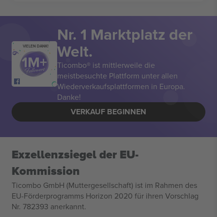
Nr. 1 Marktplatz der
Welt.
VIELEN DANK!
Ticombo® ist mittlerweile die
meistbesuchte Plattform unter allen
Wiederverkaufsplattformen in Europa.
Danke!
VERKAUF BEGINNEN
Exzellenzsiegel der EU-
Kommission
Ticombo GmbH (Muttergesellschaft) ist im Rahmen des
EU-Förderprogramms Horizon 2020 für ihren Vorschlag
Nr. 782393 anerkannt.