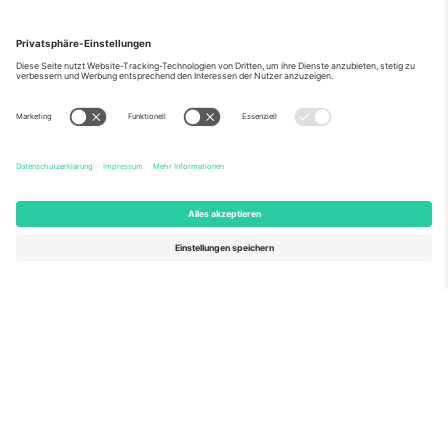
Über Uns
Unternehmensdienstleistungen
Team
Häufig gestellte Fragen
TixProtect
Wie es funktioniert
Impressum
Hotels
Allgemeine Geschäftsbedingungen
WM-Hub
Partnerprogramm
Kontakt
Büros und Support