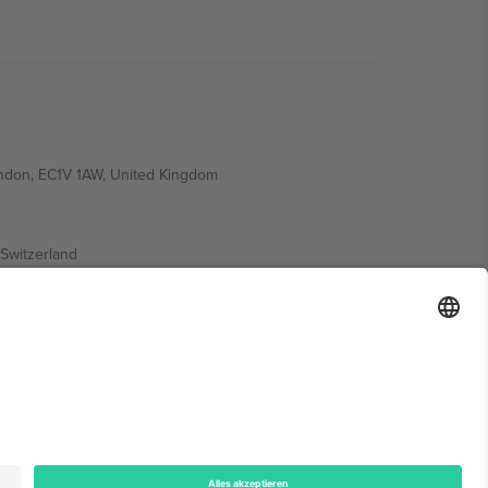
ondon, EC1V 1AW, United Kingdom
Switzerland
ding A1, Office 302, Dubai, United Arab Emirates
onen finden Sie auf der jeweiligen Veranstaltungsseite,
n.