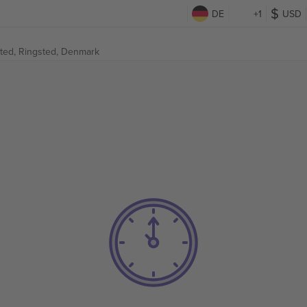
DE
+1
USD
ted,
Ringsted, Denmark