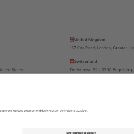
United Kingdom
167 City Road, London, Greater L
Switzerland
United States
Dorfstrasse 52a, 6390 Engelberg, 
United Arab Emirates
ulgaria
UAE Dubai Silicon Oasis, DDP Buil
 Ciudad de México, CDMX, Mexico
ach Standort, Veranstaltung und/oder Domäne variieren. Weitere Informati
gungen.,
Impressum
und
AGBs.
© 2026 Ticombo. Alle Rechte vorbehalte