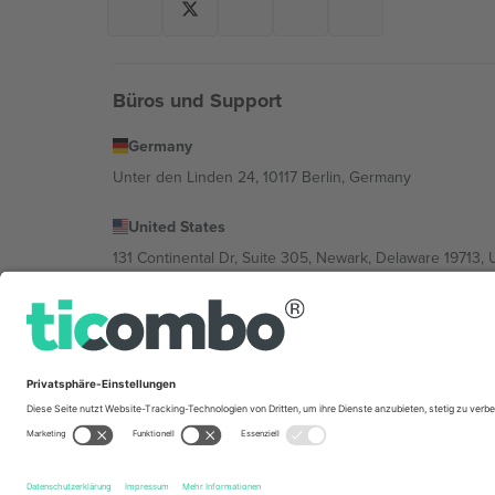
Büros und Support
Germany
Unter den Linden 24, 10117 Berlin, Germany
United States
131 Continental Dr, Suite 305, Newark, Delaware 19713, 
Bulgaria
Regus Sofia City West, bul Totleben 53-55, 1606 Sofia, B
Mexico
Av Chapultepec 360, Roma Norte, Cuauhtémoc, 06700
Die juristische Person des Plattformanbieters kann je n
im Impressum und in den Allgemeinen Geschäftsbedin