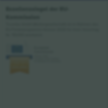
Exzellenzsiegel der EU-
Kommission
Ticombo GmbH (Muttergesellschaft) ist im Rahmen des
EU-Förderprogramms Horizon 2020 für ihren Vorschlag
Nr. 782393 anerkannt.