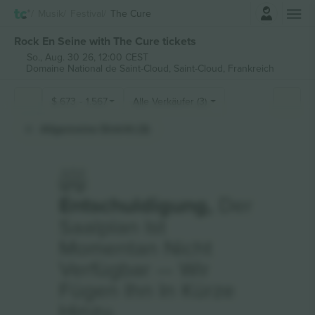
Einloggen
Musik
Festival
The Cure
Rock En Seine with The Cure tickets
So., Aug. 30 26, 12:00 CEST
Domaine National de Saint-Cloud,
Saint-Cloud, Frankreich
$
673
-
1.567
Alle Verkäufer (3)
Allgemeine Eintritt (3)
Entschuldigung,
Der
Saalplan Ist
Momentan Nicht
Verfügbar — Wir
Fügen Ihn In Kürze
Hinzu.