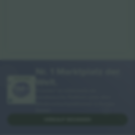
Nr. 1 Marktplatz der
Welt.
VIELEN DANK!
Ticombo® ist mittlerweile die
meistbesuchte Plattform unter allen
Wiederverkaufsplattformen in Europa.
Danke!
VERKAUF BEGINNEN