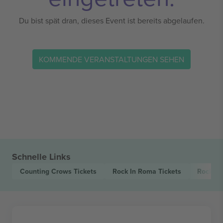
Du bist spät dran, dieses Event ist bereits abgelaufen.
KOMMENDE VERANSTALTUNGEN SEHEN
Schnelle Links
Counting Crows
Tickets
Rock In Roma
Tickets
Rock
Ti