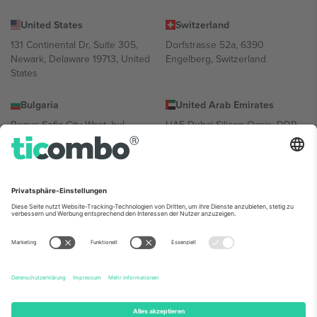
United States
Switzerland
131 Continental Dr, Suite 305,
Dorfstrasse 52a, 6390
Newark, Delaware 19713, United
Engelberg, Switzerland
States
Bulgaria
United Arab Emirates
Regus Sofia City West, bul
UAE Dubai Silicon Oasis, DDP
Totleben 53-55, 1606 Sofia,
Building A1, Office 302, Dubai,
Bulgaria
United Arab Emirates
Mexico
Av Chapultepec 360, Roma
Norte, Cuauhtémoc, 06700
Ciudad de México, CDMX,
Mexico
Die juristische Person des Plattformanbieters kann je nach
Standort, Veranstaltung und/oder Domäne variieren. Weitere
Informationen finden Sie auf der jeweiligen Veranstaltungsseite, im
Impressum und in den Allgemeinen Geschäftsbedingungen.,