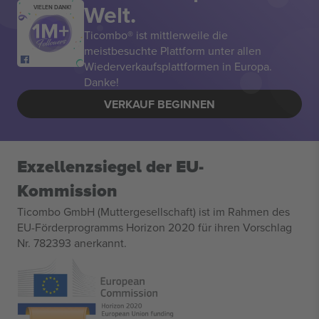
Welt.
VIELEN DANK!
Ticombo® ist mittlerweile die
meistbesuchte Plattform unter allen
Wiederverkaufsplattformen in Europa.
Danke!
VERKAUF BEGINNEN
Exzellenzsiegel der EU-
Kommission
Ticombo GmbH (Muttergesellschaft) ist im Rahmen des
EU-Förderprogramms Horizon 2020 für ihren Vorschlag
Nr. 782393 anerkannt.