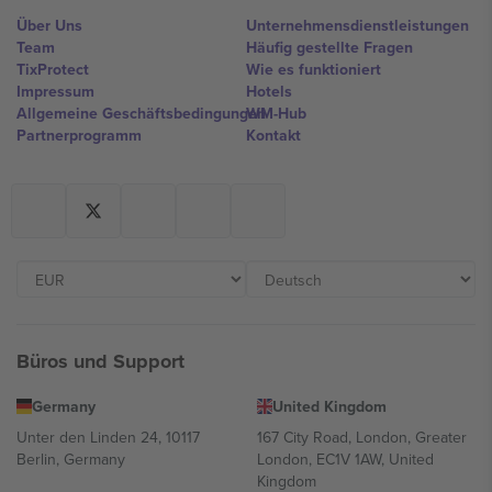
Über Uns
Unternehmensdienstleistungen
Team
Häufig gestellte Fragen
TixProtect
Wie es funktioniert
Impressum
Hotels
Allgemeine Geschäftsbedingungen
WM-Hub
Partnerprogramm
Kontakt
Büros und Support
Germany
United Kingdom
Unter den Linden 24, 10117
167 City Road, London, Greater
Berlin, Germany
London, EC1V 1AW, United
Kingdom