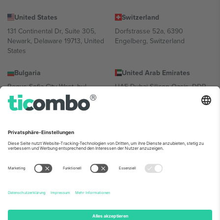
United States
Switzerland
131 Continental Dr, Suite 305,
Dorfstrasse 52a, 6390
Newark, Delaware 19713, United
Engelberg, Switzerland
States
Bulgaria
United Arab Emirates
Regus Sofia City West, bul
UAE Dubai Silicon Oasis, DDP
Totleben 53-55, 1606 Sofia,
Building A1, Office 302, Dubai,
Bulgaria
United Arab Emirates
Mexico
Av Chapultepec 360, Roma
Norte, Cuauhtémoc, 06700
Ciudad de México, CDMX,
Mexico
Die juristische Person des Plattformanbieters kann je nach
Standort, Veranstaltung und/oder Domäne variieren. Weitere
Informationen finden Sie auf der jeweiligen Veranstaltungsseite, im
Impressum und in den Allgemeinen Geschäftsbedingungen.,