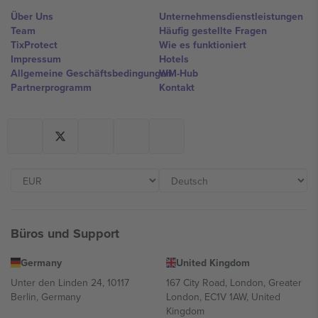
Über Uns
Unternehmensdienstleistungen
Team
Häufig gestellte Fragen
TixProtect
Wie es funktioniert
Impressum
Hotels
Allgemeine Geschäftsbedingungen
WM-Hub
Partnerprogramm
Kontakt
Büros und Support
Germany
United Kingdom
Unter den Linden 24, 10117
167 City Road, London, Greater
Berlin, Germany
London, EC1V 1AW, United
Kingdom