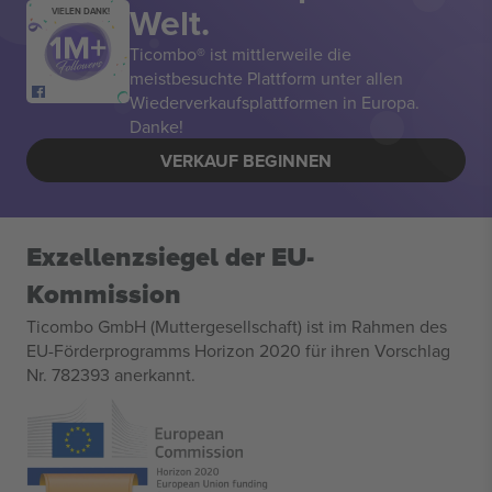
Welt.
VIELEN DANK!
Ticombo® ist mittlerweile die
meistbesuchte Plattform unter allen
Wiederverkaufsplattformen in Europa.
Danke!
VERKAUF BEGINNEN
Exzellenzsiegel der EU-
Kommission
Ticombo GmbH (Muttergesellschaft) ist im Rahmen des
EU-Förderprogramms Horizon 2020 für ihren Vorschlag
Nr. 782393 anerkannt.