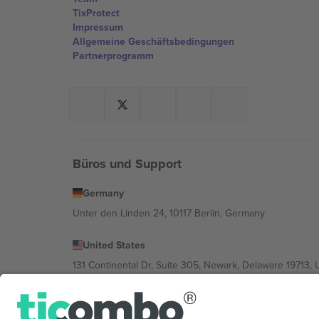
TixProtect
Impressum
Allgemeine Geschäftsbedingungen
Partnerprogramm
Büros und Support
Germany
Unter den Linden 24, 10117 Berlin, Germany
United States
131 Continental Dr, Suite 305, Newark, Delaware 19713, 
Bulgaria
Regus Sofia City West, bul Totleben 53-55, 1606 Sofia, B