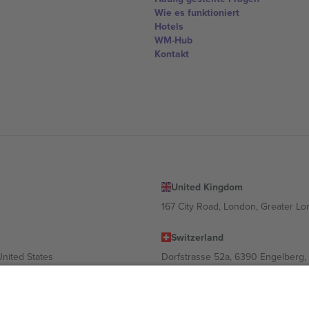
Wie es funktioniert
Hotels
WM-Hub
Kontakt
United Kingdom
167 City Road, London, Greater L
Switzerland
United States
Dorfstrasse 52a, 6390 Engelberg, 
United Arab Emirates
ulgaria
UAE Dubai Silicon Oasis, DDP Buil