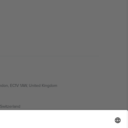
ondon, EC1V 1AW, United Kingdom
Switzerland
ding A1, Office 302, Dubai, United Arab Emirates