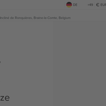
DE
+49
EU
 Incliné de Ronquières,
Braine-le-Comte, Belgium
,
t
rze