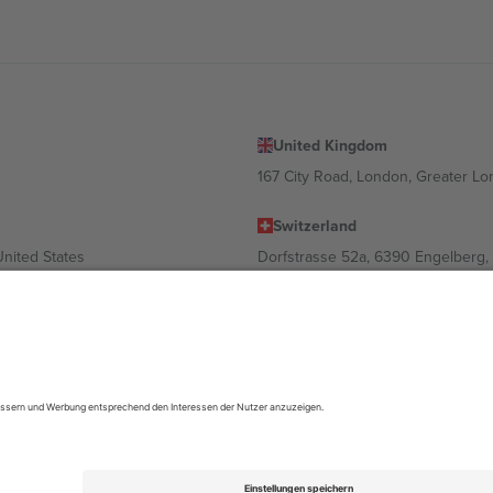
United Kingdom
167 City Road, London, Greater L
Switzerland
United States
Dorfstrasse 52a, 6390 Engelberg, 
United Arab Emirates
ulgaria
UAE Dubai Silicon Oasis, DDP Buil
 Ciudad de México, CDMX, Mexico
ach Standort, Veranstaltung und/oder Domäne variieren. Weitere Informati
gungen.,
Impressum
und
AGBs.
© 2026 Ticombo. Alle Rechte vorbehalte