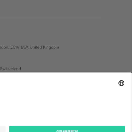
ondon, EC1V 1AW, United Kingdom
Switzerland
ding A1, Office 302, Dubai, United Arab Emirates
onen finden Sie auf der jeweiligen Veranstaltungsseite,
n.