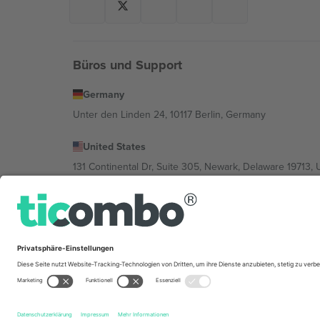
Büros und Support
Germany
Unter den Linden 24, 10117 Berlin, Germany
United States
131 Continental Dr, Suite 305, Newark, Delaware 19713, 
Bulgaria
Regus Sofia City West, bul Totleben 53-55, 1606 Sofia, B
Mexico
Av Chapultepec 360, Roma Norte, Cuauhtémoc, 06700
Die juristische Person des Plattformanbieters kann je n
im Impressum und in den Allgemeinen Geschäftsbedin