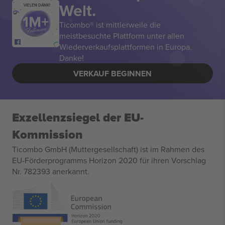
Welt.
VIELEN DANK!
Ticombo® ist mittlerweile die
meistbesuchte Plattform unter allen
Wiederverkaufsplattformen in Europa.
Danke!
VERKAUF BEGINNEN
Exzellenzsiegel der EU-
Kommission
Ticombo GmbH (Muttergesellschaft) ist im Rahmen des
EU-Förderprogramms Horizon 2020 für ihren Vorschlag
Nr. 782393 anerkannt.