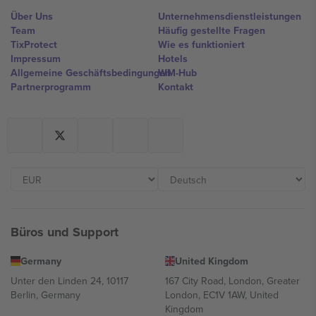
Über Uns
Unternehmensdienstleistungen
Team
Häufig gestellte Fragen
TixProtect
Wie es funktioniert
Impressum
Hotels
Allgemeine Geschäftsbedingungen
WM-Hub
Partnerprogramm
Kontakt
Büros und Support
Germany
United Kingdom
Unter den Linden 24, 10117
167 City Road, London, Greater
Berlin, Germany
London, EC1V 1AW, United
Kingdom