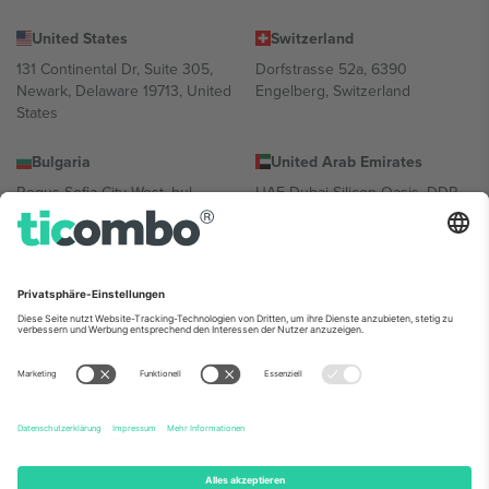
United States
Switzerland
131 Continental Dr, Suite 305,
Dorfstrasse 52a, 6390
Newark, Delaware 19713, United
Engelberg, Switzerland
States
Bulgaria
United Arab Emirates
Regus Sofia City West, bul
UAE Dubai Silicon Oasis, DDP
Totleben 53-55, 1606 Sofia,
Building A1, Office 302, Dubai,
Bulgaria
United Arab Emirates
Mexico
Av Chapultepec 360, Roma
Norte, Cuauhtémoc, 06700
Ciudad de México, CDMX,
Mexico
Die juristische Person des Plattformanbieters kann je nach
Standort, Veranstaltung und/oder Domäne variieren. Weitere
Informationen finden Sie auf der jeweiligen Veranstaltungsseite, im
Impressum und in den Allgemeinen Geschäftsbedingungen.,