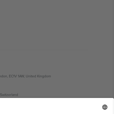
ondon, EC1V 1AW, United Kingdom
Switzerland
ding A1, Office 302, Dubai, United Arab Emirates