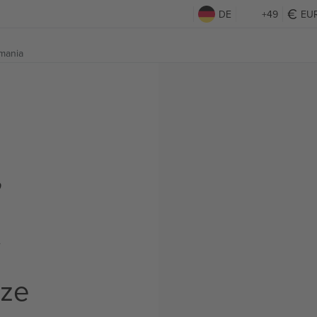
DE
+49
EU
mania
,
t
rze