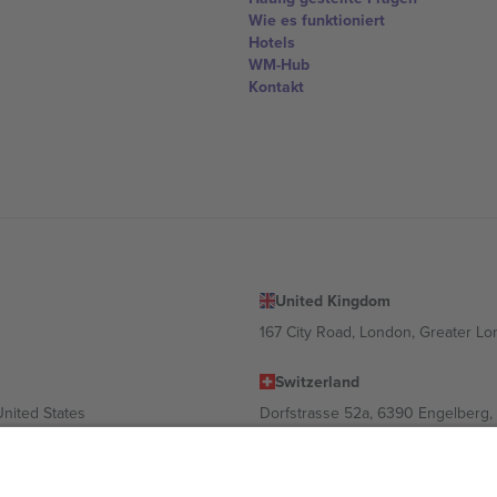
Wie es funktioniert
Hotels
WM-Hub
Kontakt
United Kingdom
167 City Road, London, Greater L
Switzerland
United States
Dorfstrasse 52a, 6390 Engelberg, 
United Arab Emirates
ulgaria
UAE Dubai Silicon Oasis, DDP Buil