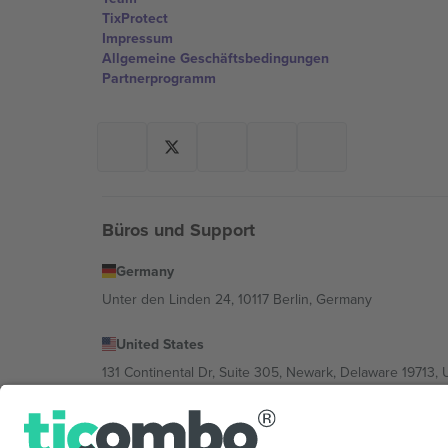
TixProtect
Impressum
Allgemeine Geschäftsbedingungen
Partnerprogramm
Büros und Support
Germany
Unter den Linden 24, 10117 Berlin, Germany
United States
131 Continental Dr, Suite 305, Newark, Delaware 19713, 
Bulgaria
Regus Sofia City West, bul Totleben 53-55, 1606 Sofia, B