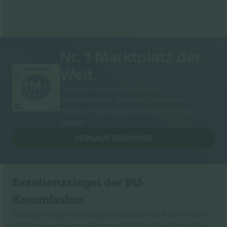
Nr. 1 Marktplatz der
Welt.
VIELEN DANK!
Ticombo® ist mittlerweile die
meistbesuchte Plattform unter allen
Wiederverkaufsplattformen in Europa.
Danke!
VERKAUF BEGINNEN
Exzellenzsiegel der EU-
Kommission
Ticombo GmbH (Muttergesellschaft) ist im Rahmen des
EU-Förderprogramms Horizon 2020 für ihren Vorschlag