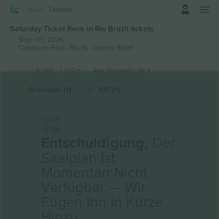
Einloggen
Musik
Festival
Saturday Ticket Rock in Rio Brazil tickets
Sept. 05, 2026
Cidade do Rock,
Rio de Janeiro, Brazil
€
319
-
1.369
Alle Verkäufer (8)
Gramado (1)
VIP (1)
Entschuldigung,
Der
Saalplan Ist
Momentan Nicht
Verfügbar — Wir
Fügen Ihn In Kürze
Hinzu.