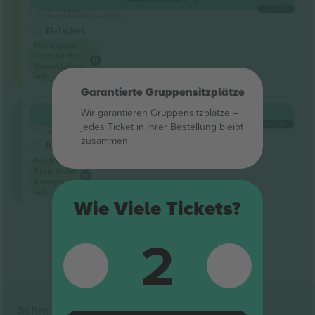
4.9 (14)
JE TICKET
Vertrauenswürdiger Verkäufer
M-Ticket
Niedrigster
Preis für die
Veranstaltung
auf
Garantierte Gruppensitzplätze
VIP
Wir garantieren Gruppensitzplätze –
KAUFEN
1.350 €
4.9 (14)
jedes Ticket in Ihrer Bestellung bleibt
JE TICKET
Vertrauenswürdiger Verkäufer
zusammen.
M-Ticket
Niedrigster
Preis in der
Kategorie
auf
Wie Viele Tickets?
Ende der Ergebnisse
2
Schnelle Links