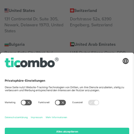
United States
Switzerland
131 Continental Dr, Suite 305,
Dorfstrasse 52a, 6390
Newark, Delaware 19713, United
Engelberg, Switzerland
States
Bulgaria
United Arab Emirates
Regus Sofia City West, bul
UAE Dubai Silicon Oasis, DDP
Totleben 53-55, 1606 Sofia,
Building A1, Office 302, Dubai,
Bulgaria
United Arab Emirates
Mexico
Av Chapultepec 360, Roma
Norte, Cuauhtémoc, 06700
Ciudad de México, CDMX,
Mexico
Die juristische Person des Plattformanbieters kann je nach
Standort, Veranstaltung und/oder Domäne variieren. Weitere
Informationen finden Sie auf der jeweiligen Veranstaltungsseite, im
Impressum und in den Allgemeinen Geschäftsbedingungen.,