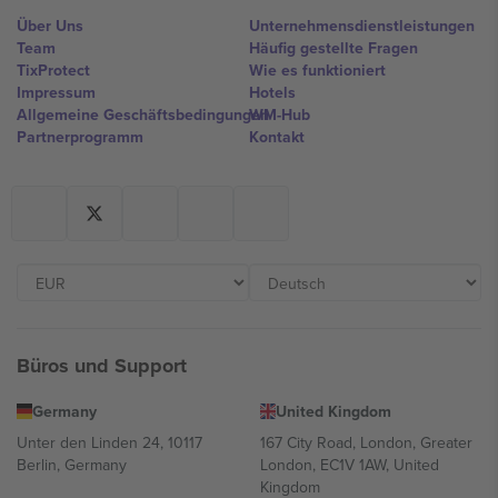
Über Uns
Unternehmensdienstleistungen
Team
Häufig gestellte Fragen
TixProtect
Wie es funktioniert
Impressum
Hotels
Allgemeine Geschäftsbedingungen
WM-Hub
Partnerprogramm
Kontakt
Büros und Support
Germany
United Kingdom
Unter den Linden 24, 10117
167 City Road, London, Greater
Berlin, Germany
London, EC1V 1AW, United
Kingdom