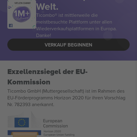
Welt.
VIELEN DANK!
Ticombo® ist mittlerweile die
meistbesuchte Plattform unter allen
Wiederverkaufsplattformen in Europa.
Danke!
VERKAUF BEGINNEN
Exzellenzsiegel der EU-
Kommission
Ticombo GmbH (Muttergesellschaft) ist im Rahmen des
EU-Förderprogramms Horizon 2020 für ihren Vorschlag
Nr. 782393 anerkannt.