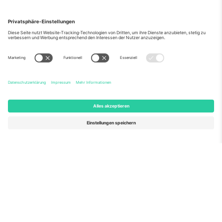
Über Uns
Unternehmensdienstleistungen
Team
Häufig gestellte Fragen
TixProtect
Wie es funktioniert
Impressum
Hotels
Allgemeine Geschäftsbedingungen
WM-Hub
Partnerprogramm
Kontakt
Büros und Support