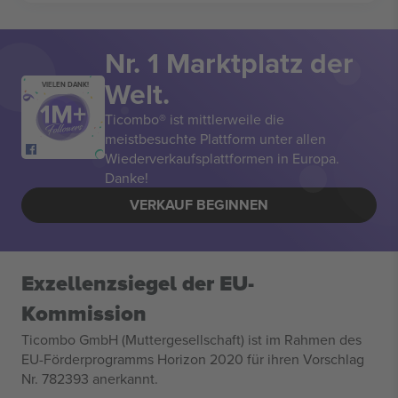
Nr. 1 Marktplatz der
Welt.
VIELEN DANK!
Ticombo® ist mittlerweile die
meistbesuchte Plattform unter allen
Wiederverkaufsplattformen in Europa.
Danke!
VERKAUF BEGINNEN
Exzellenzsiegel der EU-
Kommission
Ticombo GmbH (Muttergesellschaft) ist im Rahmen des
EU-Förderprogramms Horizon 2020 für ihren Vorschlag
Nr. 782393 anerkannt.