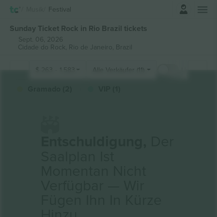
Einloggen
Musik
Festival
Sunday Ticket Rock in Rio Brazil tickets
Sept. 06, 2026
Cidade do Rock,
Rio de Janeiro, Brazil
$
263
-
1.583
Alle Verkäufer (11)
Unter dem O
Gramado (2)
VIP (1)
Entschuldigung,
Der
Saalplan Ist
Momentan Nicht
Verfügbar — Wir
Fügen Ihn In Kürze
Hinzu.