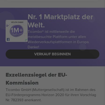
Nr. 1 Marktplatz der
Welt.
VIELEN DANK!
Ticombo® ist mittlerweile die
meistbesuchte Plattform unter allen
Wiederverkaufsplattformen in Europa.
Danke!
VERKAUF BEGINNEN
Exzellenzsiegel der EU-
Kommission
Ticombo GmbH (Muttergesellschaft) ist im Rahmen des
EU-Förderprogramms Horizon 2020 für ihren Vorschlag
Nr. 782393 anerkannt.