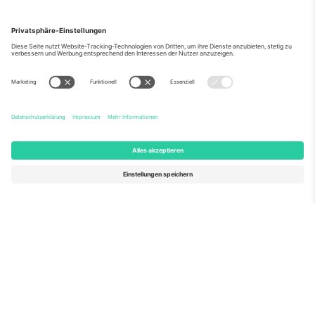
Über Uns
Unternehmensdienstleistungen
Team
Häufig gestellte Fragen
TixProtect
Wie es funktioniert
Impressum
Hotels
Allgemeine Geschäftsbedingungen
WM-Hub
Partnerprogramm
Kontakt
Büros und Support