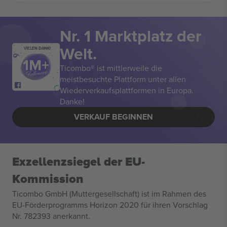
Nr. 1 Marktplatz der
Welt.
VIELEN DANK!
Ticombo® ist mittlerweile die
meistbesuchte Plattform unter allen
Wiederverkaufsplattformen in Europa.
Danke!
VERKAUF BEGINNEN
Exzellenzsiegel der EU-
Kommission
Ticombo GmbH (Muttergesellschaft) ist im Rahmen des
EU-Förderprogramms Horizon 2020 für ihren Vorschlag
Nr. 782393 anerkannt.