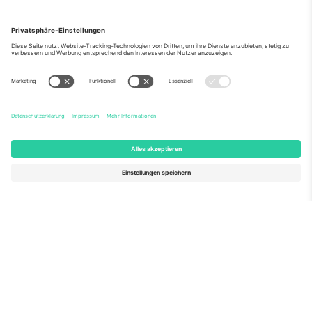
Über Uns
Unternehmensdienstleistungen
Team
Häufig gestellte Fragen
TixProtect
Wie es funktioniert
Impressum
Hotels
Allgemeine Geschäftsbedingungen
WM-Hub
Partnerprogramm
Kontakt
Büros und Support