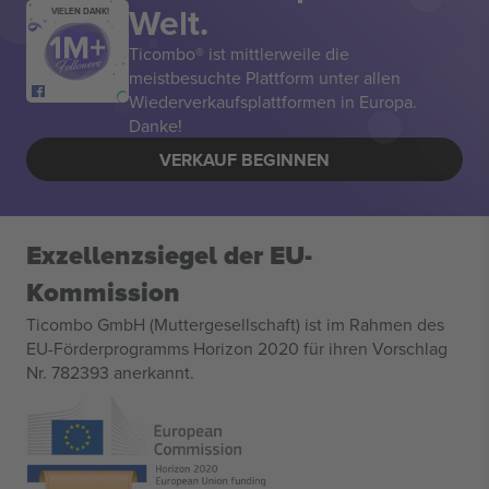
Welt.
VIELEN DANK!
Ticombo® ist mittlerweile die
meistbesuchte Plattform unter allen
Wiederverkaufsplattformen in Europa.
Danke!
VERKAUF BEGINNEN
Exzellenzsiegel der EU-
Kommission
Ticombo GmbH (Muttergesellschaft) ist im Rahmen des
EU-Förderprogramms Horizon 2020 für ihren Vorschlag
Nr. 782393 anerkannt.