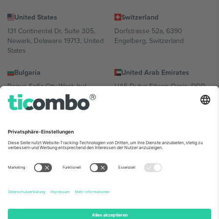
United States
Switzerland
131 Continental Dr, Suite 305,
Dorfstrasse 52a, 6390
Newark, Delaware 19713, United
Engelberg, Switzerland
States
Bulgaria
United Arab Emirates
Regus Sofia City West, bul
UAE Dubai Silicon Oasis, DDP
Totleben 53-55, 1606 Sofia,
Building A1, Office 302, Dubai,
Bulgaria
United Arab Emirates
Mexico
Av Chapultepec 360, Roma
Norte, Cuauhtémoc, 06700
Ciudad de México, CDMX,
Mexico
Die juristische Person des Plattformanbieters kann je nach
Standort, Veranstaltung und/oder Domäne variieren. Weitere
Informationen finden Sie auf der jeweiligen Veranstaltungsseite, im
Impressum und in den Allgemeinen Geschäftsbedingungen.,