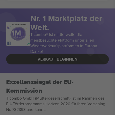
Nr. 1 Marktplatz der
Welt.
VIELEN DANK!
Ticombo® ist mittlerweile die
meistbesuchte Plattform unter allen
Wiederverkaufsplattformen in Europa.
Danke!
VERKAUF BEGINNEN
Exzellenzsiegel der EU-
Kommission
Ticombo GmbH (Muttergesellschaft) ist im Rahmen des
EU-Förderprogramms Horizon 2020 für ihren Vorschlag
Nr. 782393 anerkannt.