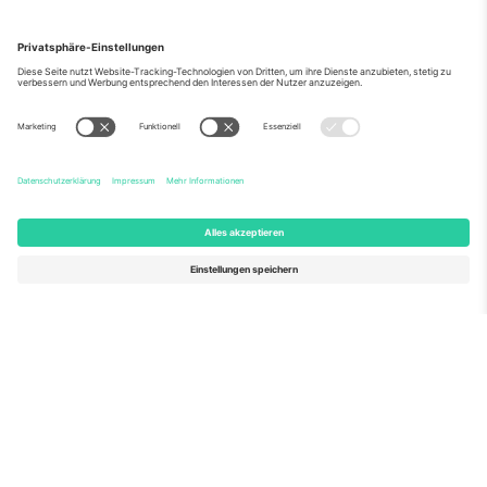
Über Uns
Unternehmensdienstleistungen
Team
Häufig gestellte Fragen
TixProtect
Wie es funktioniert
Impressum
Hotels
Allgemeine Geschäftsbedingungen
WM-Hub
Partnerprogramm
Kontakt
Büros und Support