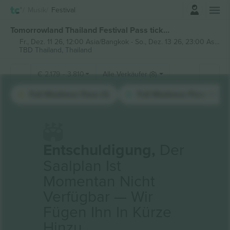
Einloggen
Musik
Festival
Tomorrowland Thailand Festival Pass tickets
Fr., Dez. 11 26, 12:00 Asia/Bangkok
-
So., Dez. 13 26, 23:00 Asia/Bangkok
TBD Thailand,
Thailand
€
2.179
-
3.810
Alle Verkäufer (8)
Full Madness Pass (1)
Full Madness Pass VIP (1
Entschuldigung,
Der
Saalplan Ist
Momentan Nicht
Verfügbar — Wir
Fügen Ihn In Kürze
Hinzu.