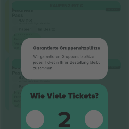
Full
KAUFEN
2.197 €
Madness
JE TICKET
Pass
4.8 (16)
Vertrauenswürdiger Verkäufer
Papier
Im Besitz
Niedrigster
Preis für die
Veranstaltung
Garantierte Gruppensitzplätze
auf
Wir garantieren Gruppensitzplätze –
Full
jedes Ticket in Ihrer Bestellung bleibt
KAUFEN
3.788 €
Madness
zusammen.
JE TICKET
Pass VIP
4.8 (16)
Vertrauenswürdiger Verkäufer
Papier
Niedrigster
Wie Viele Tickets?
Preis in der
Kategorie
2
auf
Ende der Ergebnisse