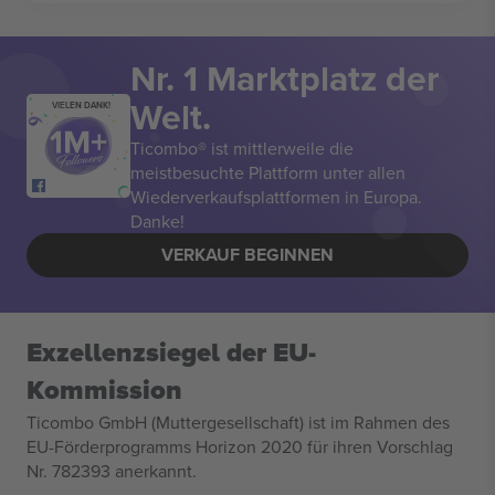
Nr. 1 Marktplatz der
Welt.
VIELEN DANK!
Ticombo® ist mittlerweile die
meistbesuchte Plattform unter allen
Wiederverkaufsplattformen in Europa.
Danke!
VERKAUF BEGINNEN
Exzellenzsiegel der EU-
Kommission
Ticombo GmbH (Muttergesellschaft) ist im Rahmen des
EU-Förderprogramms Horizon 2020 für ihren Vorschlag
Nr. 782393 anerkannt.