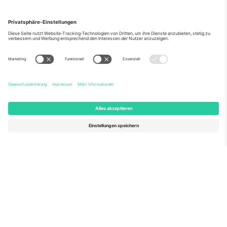
Über Uns
Unternehmensdienstleistungen
Team
Häufig gestellte Fragen
TixProtect
Wie es funktioniert
Impressum
Hotels
Allgemeine Geschäftsbedingungen
WM-Hub
Partnerprogramm
Kontakt
Büros und Support