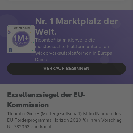
Nr. 1 Marktplatz der
Welt.
VIELEN DANK!
Ticombo® ist mittlerweile die
meistbesuchte Plattform unter allen
Wiederverkaufsplattformen in Europa.
Danke!
VERKAUF BEGINNEN
Exzellenzsiegel der EU-
Kommission
Ticombo GmbH (Muttergesellschaft) ist im Rahmen des
EU-Förderprogramms Horizon 2020 für ihren Vorschlag
Nr. 782393 anerkannt.