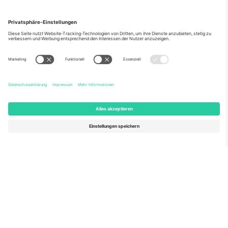
Über Uns
Unternehmensdienstleistungen
Team
Häufig gestellte Fragen
TixProtect
Wie es funktioniert
Impressum
Hotels
Allgemeine Geschäftsbedingungen
WM-Hub
Partnerprogramm
Kontakt
Büros und Support