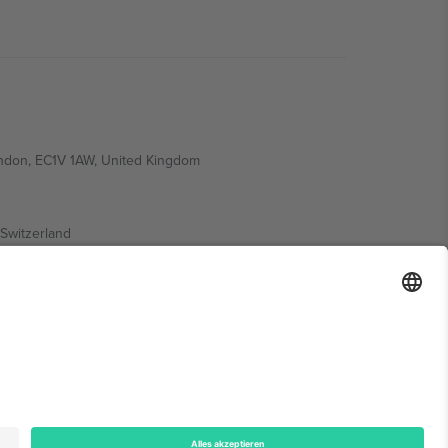
ondon, EC1V 1AW, United Kingdom
Switzerland
ding A1, Office 302, Dubai, United Arab Emirates
onen finden Sie auf der jeweiligen Veranstaltungsseite,
n.