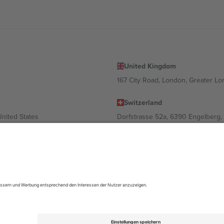
United Kingdom
167 City Road, London, Greater L
Switzerland
United States
Dorfstrasse 52a, 6390 Engelberg, 
United Arab Emirates
ulgaria
UAE Dubai Silicon Oasis, DDP Buil
 Ciudad de México, CDMX, Mexico
ach Standort, Veranstaltung und/oder Domäne variieren. Weitere Informati
gungen.,
Impressum
und
AGBs.
© 2026 Ticombo. Alle Rechte vorbehalte