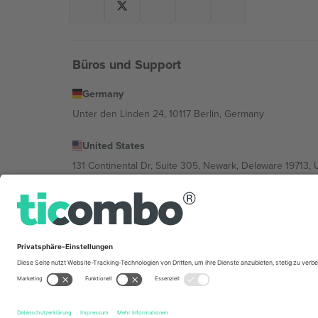
Büros und Support
Germany
Unter den Linden 24, 10117 Berlin, Germany
United States
131 Continental Dr, Suite 305, Newark, Delaware 19713, 
Bulgaria
Regus Sofia City West, bul Totleben 53-55, 1606 Sofia, B
Mexico
Av Chapultepec 360, Roma Norte, Cuauhtémoc, 06700
Die juristische Person des Plattformanbieters kann je n
im Impressum und in den Allgemeinen Geschäftsbedin