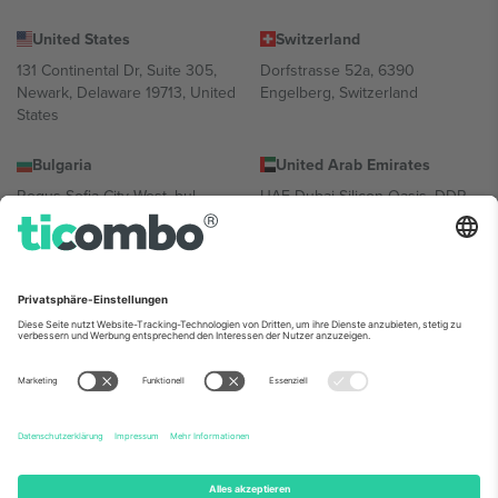
United States
Switzerland
131 Continental Dr, Suite 305,
Dorfstrasse 52a, 6390
Newark, Delaware 19713, United
Engelberg, Switzerland
States
Bulgaria
United Arab Emirates
Regus Sofia City West, bul
UAE Dubai Silicon Oasis, DDP
Totleben 53-55, 1606 Sofia,
Building A1, Office 302, Dubai,
Bulgaria
United Arab Emirates
Mexico
Av Chapultepec 360, Roma
Norte, Cuauhtémoc, 06700
Ciudad de México, CDMX,
Mexico
Die juristische Person des Plattformanbieters kann je nach
Standort, Veranstaltung und/oder Domäne variieren. Weitere
Informationen finden Sie auf der jeweiligen Veranstaltungsseite, im
Impressum und in den Allgemeinen Geschäftsbedingungen.,