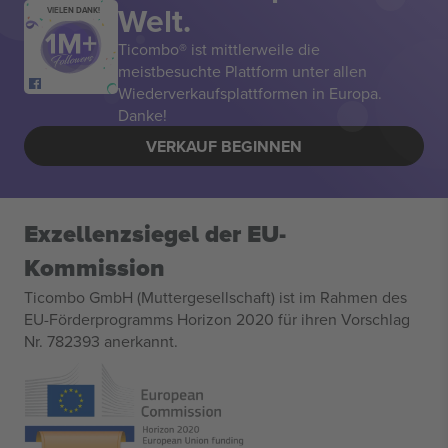
Welt.
VIELEN DANK!
Ticombo® ist mittlerweile die
meistbesuchte Plattform unter allen
Wiederverkaufsplattformen in Europa.
Danke!
VERKAUF BEGINNEN
Exzellenzsiegel der EU-
Kommission
Ticombo GmbH (Muttergesellschaft) ist im Rahmen des
EU-Förderprogramms Horizon 2020 für ihren Vorschlag
Nr. 782393 anerkannt.