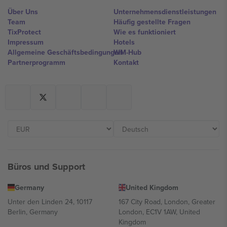
Über Uns
Unternehmensdienstleistungen
Team
Häufig gestellte Fragen
TixProtect
Wie es funktioniert
Impressum
Hotels
Allgemeine Geschäftsbedingungen
WM-Hub
Partnerprogramm
Kontakt
Büros und Support
Germany
United Kingdom
Unter den Linden 24, 10117
167 City Road, London, Greater
Berlin, Germany
London, EC1V 1AW, United
Kingdom