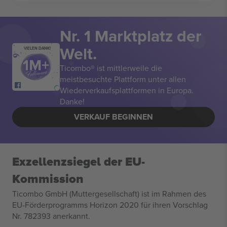
Nr. 1 Marktplatz der
Welt.
VIELEN DANK!
Ticombo® ist mittlerweile die
meistbesuchte Plattform unter allen
Wiederverkaufsplattformen in Europa.
Danke!
VERKAUF BEGINNEN
Exzellenzsiegel der EU-
Kommission
Ticombo GmbH (Muttergesellschaft) ist im Rahmen des
EU-Förderprogramms Horizon 2020 für ihren Vorschlag
Nr. 782393 anerkannt.