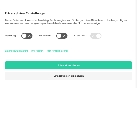
Über Uns
Unternehmensdienstleistungen
Team
Häufig gestellte Fragen
TixProtect
Wie es funktioniert
Impressum
Hotels
Allgemeine Geschäftsbedingungen
WM-Hub
Partnerprogramm
Kontakt
Büros und Support