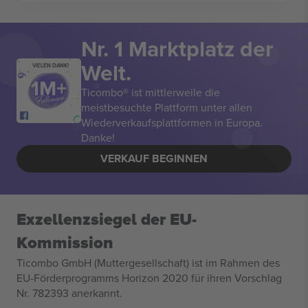
Nr. 1 Marktplatz der
Welt.
VIELEN DANK!
Ticombo® ist mittlerweile die
meistbesuchte Plattform unter allen
Wiederverkaufsplattformen in Europa.
Danke!
VERKAUF BEGINNEN
Exzellenzsiegel der EU-
Kommission
Ticombo GmbH (Muttergesellschaft) ist im Rahmen des
EU-Förderprogramms Horizon 2020 für ihren Vorschlag
Nr. 782393 anerkannt.