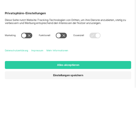
Über Uns
Unternehmensdienstleistungen
Team
Häufig gestellte Fragen
TixProtect
Wie es funktioniert
Impressum
Hotels
Allgemeine Geschäftsbedingungen
WM-Hub
Partnerprogramm
Kontakt
Büros und Support