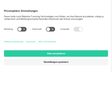
Über Uns
Unternehmensdienstleistungen
Team
Häufig gestellte Fragen
TixProtect
Wie es funktioniert
Impressum
Hotels
Allgemeine Geschäftsbedingungen
WM-Hub
Partnerprogramm
Kontakt
Büros und Support