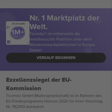
Nr. 1 Marktplatz der
Welt.
VIELEN DANK!
Ticombo® ist mittlerweile die
meistbesuchte Plattform unter allen
Wiederverkaufsplattformen in Europa.
Danke!
VERKAUF BEGINNEN
Exzellenzsiegel der EU-
Kommission
Ticombo GmbH (Muttergesellschaft) ist im Rahmen des
EU-Förderprogramms Horizon 2020 für ihren Vorschlag
Nr. 782393 anerkannt.