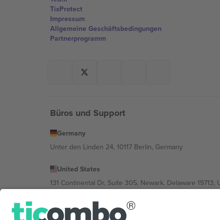
TixProtect
Impressum
Allgemeine Geschäftsbedingungen
Partnerprogramm
Büros und Support
Germany
Unter den Linden 24, 10117 Berlin, Germany
United States
131 Continental Dr, Suite 305, Newark, Delaware 19713, 
Bulgaria
Regus Sofia City West, bul Totleben 53-55, 1606 Sofia, B