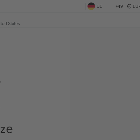
DE
+49
EU
ted States
,
t
rze