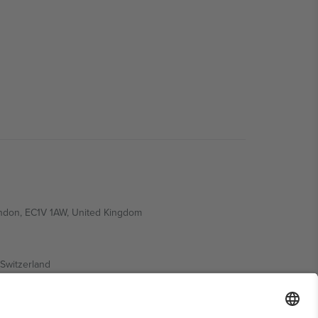
ondon, EC1V 1AW, United Kingdom
Switzerland
ding A1, Office 302, Dubai, United Arab Emirates