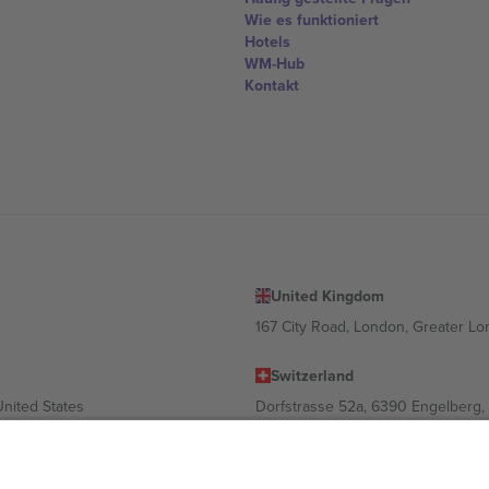
Wie es funktioniert
Hotels
WM-Hub
Kontakt
United Kingdom
167 City Road, London, Greater L
Switzerland
United States
Dorfstrasse 52a, 6390 Engelberg, 
United Arab Emirates
ulgaria
UAE Dubai Silicon Oasis, DDP Buil