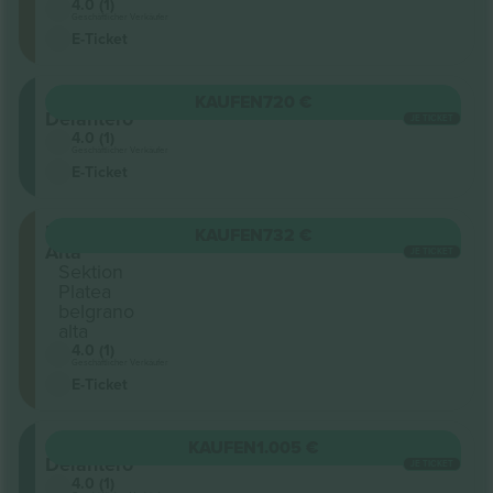
4.0 (1)
Geschäftlicher Verkäufer
E-Ticket
Campo
KAUFEN
720 €
Delantero
JE TICKET
4.0 (1)
Geschäftlicher Verkäufer
E-Ticket
Platea
KAUFEN
732 €
Alta
JE TICKET
Sektion
Platea
belgrano
alta
4.0 (1)
Geschäftlicher Verkäufer
E-Ticket
Campo
KAUFEN
1.005 €
Delantero
JE TICKET
4.0 (1)