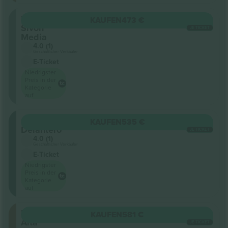
Platea
KAUFEN
473 €
Sivori
JE TICKET
Media
4.0 (1)
Geschäftlicher Verkäufer
E-Ticket
Niedrigster
Preis in der
Kategorie
auf
Campo
KAUFEN
535 €
Delantero
JE TICKET
4.0 (1)
Geschäftlicher Verkäufer
E-Ticket
Niedrigster
Preis in der
Kategorie
auf
Platea
KAUFEN
581 €
Alta
JE TICKET