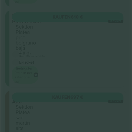
auf
Platea
KAUFEN
610 €
Preferencial
JE TICKET
Sektion
Platea
pref.
belgrano
baja
4.0 (1)
Geschäftlicher Verkäufer
E-Ticket
Niedrigster
Preis in der
Kategorie
auf
Platea
KAUFEN
697 €
Alta
JE TICKET
Sektion
Platea
san
martín
alta