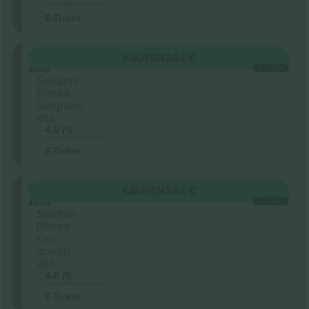
Geschäftlicher Verkäufer
E-Ticket
Platea
KAUFEN
364 €
Alta
JE TICKET
Sektion
Platea
belgrano
alta
4.0 (1)
Geschäftlicher Verkäufer
E-Ticket
Platea
KAUFEN
364 €
Alta
JE TICKET
Sektion
Platea
san
martín
alta
4.0 (1)
Geschäftlicher Verkäufer
E-Ticket