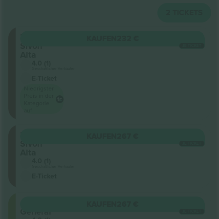
2
TICKETS
Platea
KAUFEN
232 €
Sivori
JE TICKET
Alta
4.0 (1)
Geschäftlicher Verkäufer
E-Ticket
Niedrigster
Preis in der
Kategorie
auf
Platea
KAUFEN
267 €
Sivori
JE TICKET
Alta
4.0 (1)
Geschäftlicher Verkäufer
E-Ticket
Campo
KAUFEN
267 €
General
JE TICKET