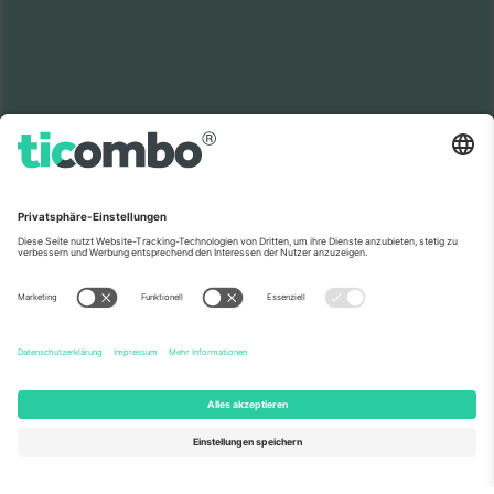
Nr. 1 Marktplatz der
Welt.
VIELEN DANK!
Ticombo® ist mittlerweile die
meistbesuchte Plattform unter allen
Wiederverkaufsplattformen in Europa.
Danke!