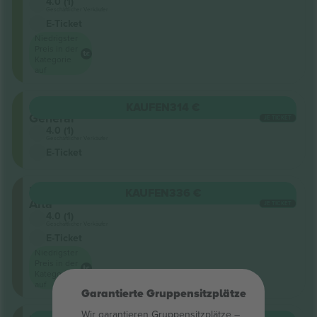
4.0 (1)
Geschäftlicher Verkäufer
E-Ticket
Niedrigster
Preis in der
Kategorie
auf
Campo
KAUFEN
314 €
General
JE TICKET
4.0 (1)
Geschäftlicher Verkäufer
E-Ticket
Platea
KAUFEN
336 €
Alta
JE TICKET
4.0 (1)
Geschäftlicher Verkäufer
E-Ticket
Niedrigster
Preis in der
Kategorie
auf
Garantierte Gruppensitzplätze
Wir garantieren Gruppensitzplätze –