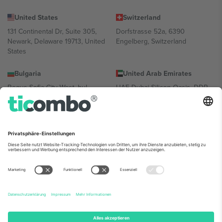
United States
Switzerland
131 Continental Dr, Suite 305,
Dorfstrasse 52a, 6390
Newark, Delaware 19713, United
Engelberg, Switzerland
States
Bulgaria
United Arab Emirates
Regus Sofia City West, bul
UAE Dubai Silicon Oasis, DDP
Totleben 53-55, 1606 Sofia,
Building A1, Office 302, Dubai,
Bulgaria
United Arab Emirates
Mexico
Av Chapultepec 360, Roma
Norte, Cuauhtémoc, 06700
Ciudad de México, CDMX,
Mexico
Die juristische Person des Plattformanbieters kann je nach
Standort, Veranstaltung und/oder Domäne variieren. Weitere
Informationen finden Sie auf der jeweiligen Veranstaltungsseite, im
Impressum und in den Allgemeinen Geschäftsbedingungen.,