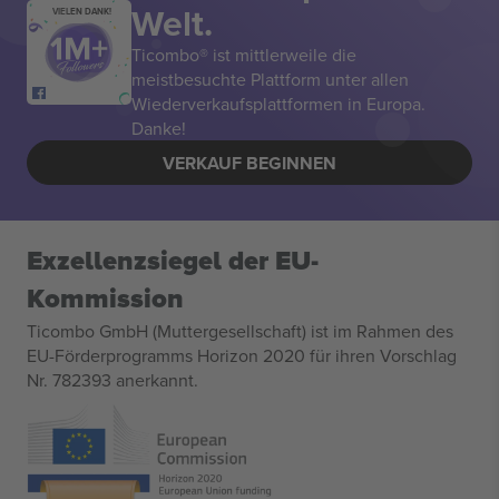
Welt.
VIELEN DANK!
Ticombo® ist mittlerweile die
meistbesuchte Plattform unter allen
Wiederverkaufsplattformen in Europa.
Danke!
VERKAUF BEGINNEN
Exzellenzsiegel der EU-
Kommission
Ticombo GmbH (Muttergesellschaft) ist im Rahmen des
EU-Förderprogramms Horizon 2020 für ihren Vorschlag
Nr. 782393 anerkannt.