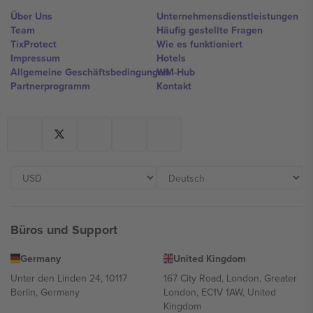
Über Uns
Unternehmensdienstleistungen
Team
Häufig gestellte Fragen
TixProtect
Wie es funktioniert
Impressum
Hotels
Allgemeine Geschäftsbedingungen
WM-Hub
Partnerprogramm
Kontakt
Büros und Support
Germany
United Kingdom
Unter den Linden 24, 10117
167 City Road, London, Greater
Berlin, Germany
London, EC1V 1AW, United
Kingdom