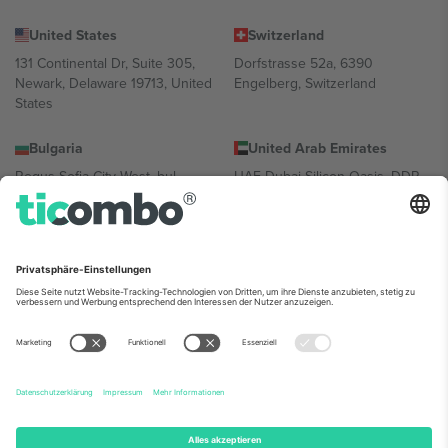
United States
Switzerland
131 Continental Dr, Suite 305,
Dorfstrasse 52a, 6390
Newark, Delaware 19713, United
Engelberg, Switzerland
States
Bulgaria
United Arab Emirates
Regus Sofia City West, bul
UAE Dubai Silicon Oasis, DDP
Totleben 53-55, 1606 Sofia,
Building A1, Office 302, Dubai,
Bulgaria
United Arab Emirates
Mexico
Av Chapultepec 360, Roma
Norte, Cuauhtémoc, 06700
Ciudad de México, CDMX,
Mexico
Die juristische Person des Plattformanbieters kann je nach
Standort, Veranstaltung und/oder Domäne variieren. Weitere
Informationen finden Sie auf der jeweiligen Veranstaltungsseite, im
Impressum und in den Allgemeinen Geschäftsbedingungen.,