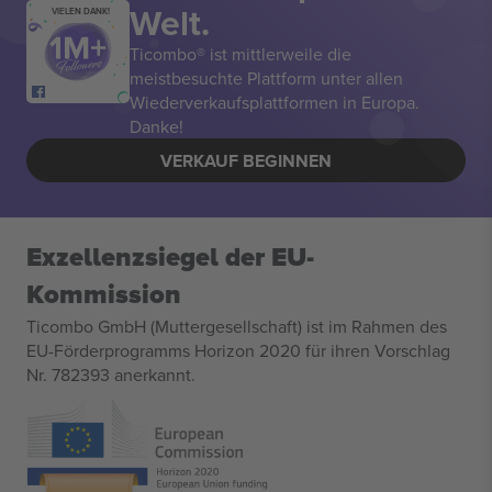
Welt.
VIELEN DANK!
Ticombo® ist mittlerweile die
meistbesuchte Plattform unter allen
Wiederverkaufsplattformen in Europa.
Danke!
VERKAUF BEGINNEN
Exzellenzsiegel der EU-
Kommission
Ticombo GmbH (Muttergesellschaft) ist im Rahmen des
EU-Förderprogramms Horizon 2020 für ihren Vorschlag
Nr. 782393 anerkannt.