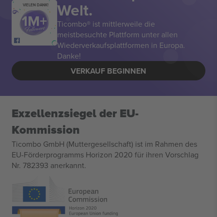
Welt.
VIELEN DANK!
Ticombo® ist mittlerweile die
meistbesuchte Plattform unter allen
Wiederverkaufsplattformen in Europa.
Danke!
VERKAUF BEGINNEN
Exzellenzsiegel der EU-
Kommission
Ticombo GmbH (Muttergesellschaft) ist im Rahmen des
EU-Förderprogramms Horizon 2020 für ihren Vorschlag
Nr. 782393 anerkannt.