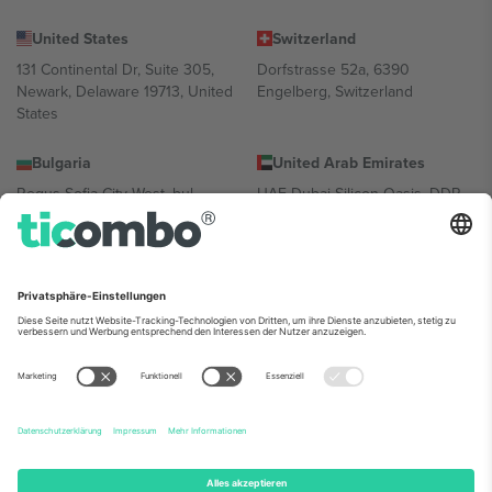
United States
Switzerland
131 Continental Dr, Suite 305,
Dorfstrasse 52a, 6390
Newark, Delaware 19713, United
Engelberg, Switzerland
States
Bulgaria
United Arab Emirates
Regus Sofia City West, bul
UAE Dubai Silicon Oasis, DDP
Totleben 53-55, 1606 Sofia,
Building A1, Office 302, Dubai,
Bulgaria
United Arab Emirates
Mexico
Av Chapultepec 360, Roma
Norte, Cuauhtémoc, 06700
Ciudad de México, CDMX,
Mexico
Die juristische Person des Plattformanbieters kann je nach
Standort, Veranstaltung und/oder Domäne variieren. Weitere
Informationen finden Sie auf der jeweiligen Veranstaltungsseite, im
Impressum und in den Allgemeinen Geschäftsbedingungen.,