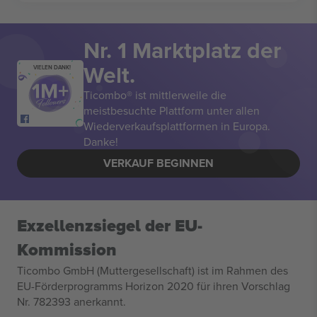
Nr. 1 Marktplatz der
Welt.
VIELEN DANK!
Ticombo® ist mittlerweile die
meistbesuchte Plattform unter allen
Wiederverkaufsplattformen in Europa.
Danke!
VERKAUF BEGINNEN
Exzellenzsiegel der EU-
Kommission
Ticombo GmbH (Muttergesellschaft) ist im Rahmen des
EU-Förderprogramms Horizon 2020 für ihren Vorschlag
Nr. 782393 anerkannt.