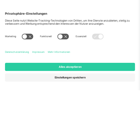
Über Uns
Unternehmensdienstleistungen
Team
Häufig gestellte Fragen
TixProtect
Wie es funktioniert
Impressum
Hotels
Allgemeine Geschäftsbedingungen
WM-Hub
Partnerprogramm
Kontakt
Büros und Support