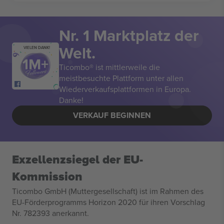
Nr. 1 Marktplatz der
Welt.
VIELEN DANK!
Ticombo® ist mittlerweile die
meistbesuchte Plattform unter allen
Wiederverkaufsplattformen in Europa.
Danke!
VERKAUF BEGINNEN
Exzellenzsiegel der EU-
Kommission
Ticombo GmbH (Muttergesellschaft) ist im Rahmen des
EU-Förderprogramms Horizon 2020 für ihren Vorschlag
Nr. 782393 anerkannt.