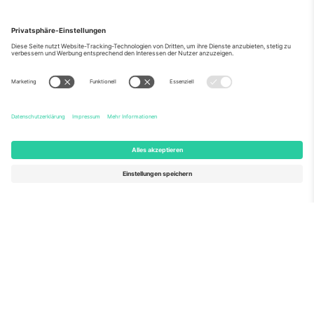
Über Uns
Unternehmensdienstleistungen
Team
Häufig gestellte Fragen
TixProtect
Wie es funktioniert
Impressum
Hotels
Allgemeine Geschäftsbedingungen
WM-Hub
Partnerprogramm
Kontakt
Büros und Support