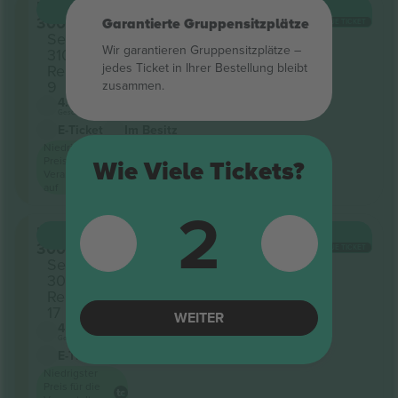
Level
KAUFEN
1.232 $
300
Garantierte Gruppensitzplätze
JE TICKET
Sektion
Wir garantieren Gruppensitzplätze –
310
jedes Ticket in Ihrer Bestellung bleibt
Reihe
9
zusammen.
4.0 (1)
Geschäftlicher Verkäufer
E-Ticket
Im Besitz
Niedrigster
Preis für die
Wie Viele Tickets?
Veranstaltung
auf
2
Level
KAUFEN
1.232 $
300
JE TICKET
Sektion
303
Reihe
17
WEITER
4.0 (1)
Geschäftlicher Verkäufer
E-Ticket
Im Besitz
Niedrigster
Preis für die