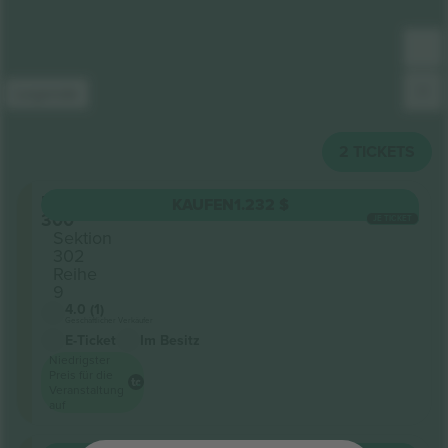
Legende
2
TICKETS
Level
KAUFEN
1.232 $
300
JE TICKET
Sektion
302
Reihe
9
4.0 (1)
Geschäftlicher Verkäufer
E-Ticket
Im Besitz
Niedrigster
Preis für die
Veranstaltung
auf