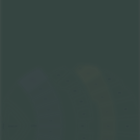
311
310
211
409
110
210
309
109
209
408
308
108
208
407
107
307
207
106
STAGE
FLOOR
206
306
406
SNAKE PIT
105
205