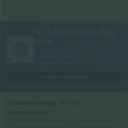
Nr. 1 Marktplatz der
Welt.
VIELEN DANK!
Ticombo® ist mittlerweile die
meistbesuchte Plattform unter allen
Wiederverkaufsplattformen in Europa.
Danke!
VERKAUF BEGINNEN
Exzellenzsiegel der EU-
Kommission
Ticombo GmbH (Muttergesellschaft) ist im Rahmen des
EU-Förderprogramms Horizon 2020 für ihren Vorschlag