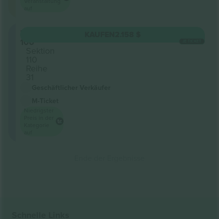
Veranstaltung
auf
Level
KAUFEN
2.158 $
100
JE TICKET
Sektion
110
Reihe
31
Geschäftlicher Verkäufer
M-Ticket
Niedrigster
Preis in der
Kategorie
auf
Ende der Ergebnisse
Schnelle Links