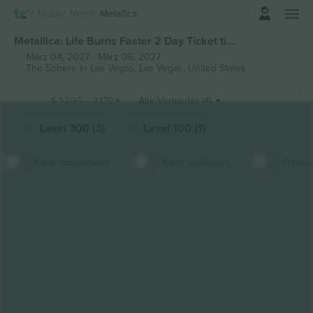
Einloggen
Musik
Metal
Metallica
Metallica: Life Burns Faster 2 Day Ticket tickets
März 04, 2027
-
März 06, 2027
The Sphere in Las Vegas,
Las Vegas, United States
$
1.205
-
2.179
Alle Verkäufer (4)
Level 300 (3)
Level 100 (1)
Karte ausblenden
Karte aufkleben
Preise