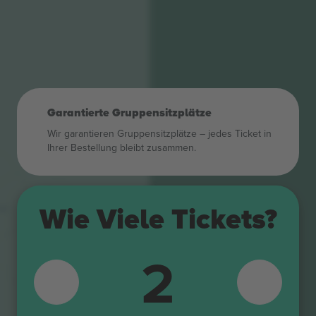
Garantierte Gruppensitzplätze
Wir garantieren Gruppensitzplätze – jedes Ticket in
Ihrer Bestellung bleibt zusammen.
409
Wie Viele Tickets?
309
408
2
308
407
307