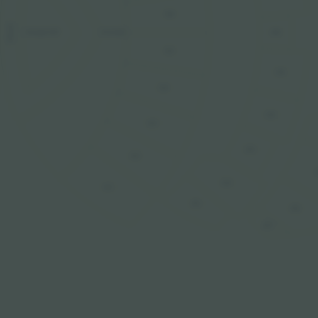
106
STAGE
FLOOR
206
SNAKE PIT
105
205
104
204
103
203
102
202
101
201
302
301