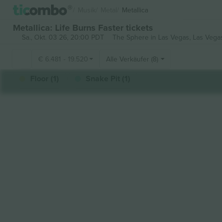
Musik
Metal
Metallica
Metallica: Life Burns Faster tickets
Sa., Okt. 03 26, 20:00 PDT
The Sphere in Las Vegas,
Las Vegas
€
6.481
-
19.520
Alle Verkäufer (8)
Floor (1)
Snake Pit (1)