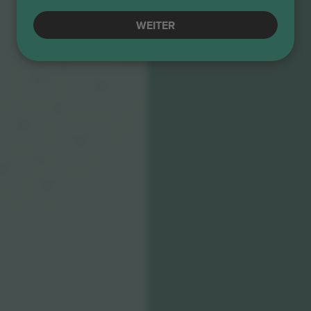
WEITER
306
406
305
405
304
404
303
403