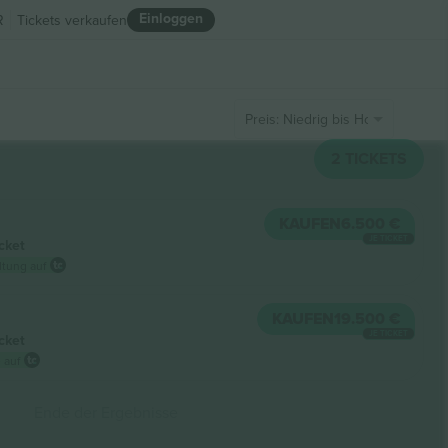
Einloggen
R
Tickets verkaufen
Preis: Niedrig bis Hoch
2
TICKETS
KAUFEN
6.500 €
JE TICKET
cket
ltung auf
KAUFEN
19.500 €
JE TICKET
cket
 auf
Ende der Ergebnisse