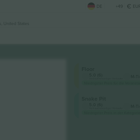
DE
+49
EU
, United States
Floor
5.0 (6)
M-Ti
Vertrauenswürdiger Verkäufer
Niedrigster Preis für die Veransta
Snake Pit
5.0 (6)
M-Ti
Vertrauenswürdiger Verkäufer
Niedrigster Preis in der Kategorie