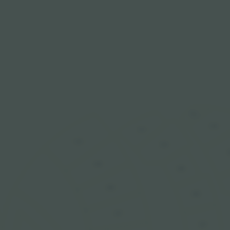
311
310
211
110
210
109
209
108
208
107
207