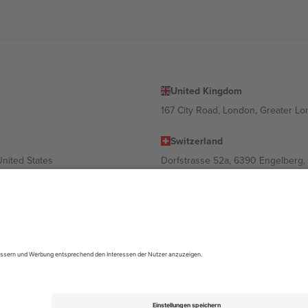
United Kingdom
167 City Road, London, Greater L
Switzerland
United States
Dorfstrasse 52a, 6390 Engelberg, 
United Arab Emirates
ulgaria
UAE Dubai Silicon Oasis, DDP Buil
 Ciudad de México, CDMX, Mexico
ach Standort, Veranstaltung und/oder Domäne variieren. Weitere Informati
gungen.,
Impressum
und
AGBs.
© 2026 Ticombo. Alle Rechte vorbehalte