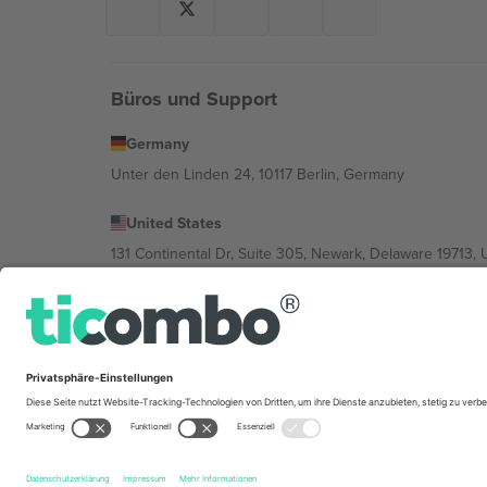
Büros und Support
Germany
Unter den Linden 24, 10117 Berlin, Germany
United States
131 Continental Dr, Suite 305, Newark, Delaware 19713, 
Bulgaria
Regus Sofia City West, bul Totleben 53-55, 1606 Sofia, B
Mexico
Av Chapultepec 360, Roma Norte, Cuauhtémoc, 06700
Die juristische Person des Plattformanbieters kann je n
im Impressum und in den Allgemeinen Geschäftsbedin