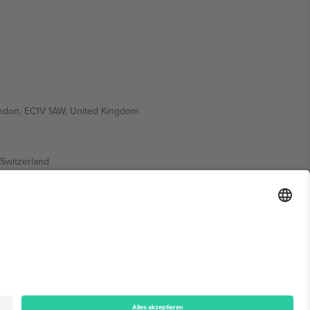
ondon, EC1V 1AW, United Kingdom
Switzerland
ding A1, Office 302, Dubai, United Arab Emirates
onen finden Sie auf der jeweiligen Veranstaltungsseite,
n.