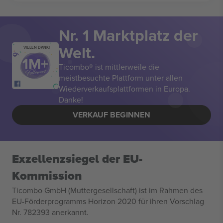
Nr. 1 Marktplatz der
Welt.
VIELEN DANK!
Ticombo® ist mittlerweile die
meistbesuchte Plattform unter allen
Wiederverkaufsplattformen in Europa.
Danke!
VERKAUF BEGINNEN
Exzellenzsiegel der EU-
Kommission
Ticombo GmbH (Muttergesellschaft) ist im Rahmen des
EU-Förderprogramms Horizon 2020 für ihren Vorschlag
Nr. 782393 anerkannt.