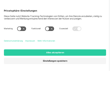
Über Uns
Unternehmensdienstleistungen
Team
Häufig gestellte Fragen
TixProtect
Wie es funktioniert
Impressum
Hotels
Allgemeine Geschäftsbedingungen
WM-Hub
Partnerprogramm
Kontakt
Büros und Support