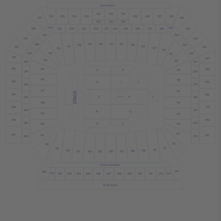
North Suites
332
331
330
328
327
335
334
333
329
326
336
325
337
330
332
331
236
225
234
235
233
231
230
228
227
229
226
232
338
324
237
224
339
323
128
127
129
126
238
223
130
125
131
124
340
322
123
132
122
133
239
222
121
341
321
134
120
221
240
342
320
135
K
E
119
241
220
136
118
343
319
J
D
J
242
219
137
117
STAGE
344
318
C
H
L
243
218
B STAGE
138
116
345
317
244
217
B
G
139
115
346
316
245
216
A
F
114
140
113
347
315
141
246
215
112
100
111
101
110
102
109
108
103
104
105
107
106
Club Level Suites
214
200
201
205
203
204
202
206
207
211
212
208
209
213
210
South Suites