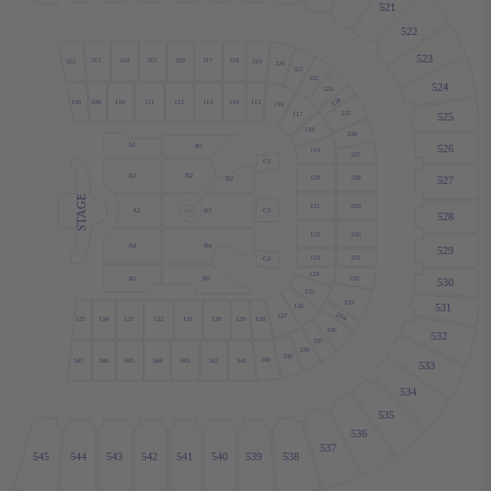
521
522
523
318
313
314
317
315
316
319
312
320
321
322
524
323
224
111
112
109
110
113
114
115
108
116
225
117
525
118
226
A1
B1
526
119
227
C2
B2
A2
228
120
B2
527
STAGE
121
229
A3
B3
C3
B STAGE
528
122
230
B4
A4
529
123
231
C4
124
A5
232
B5
530
125
233
126
531
234
127
128
135
134
133
132
129
131
130
336
532
337
338
339
340
347
345
343
342
341
346
344
533
534
535
536
537
545
544
543
542
541
540
539
538