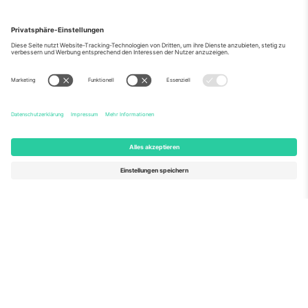
Über Uns
Unternehmensdienstleistungen
Team
Häufig gestellte Fragen
TixProtect
Wie es funktioniert
Impressum
Hotels
Allgemeine Geschäftsbedingungen
WM-Hub
Partnerprogramm
Kontakt
Büros und Support