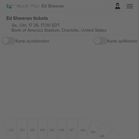
Einloggen
Musik
Pop
Ed Sheeran
Ed Sheeran tickets
Sa., Okt. 17 26, 17:30 EDT
Bank of America Stadium,
Charlotte, United States
Karte ausblenden
Karte aufkleben
511
512
513
514
515
516
517
518
519
520