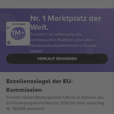
Nr. 1 Marktplatz der
Welt.
VIELEN DANK!
Ticombo® ist mittlerweile die
meistbesuchte Plattform unter allen
Wiederverkaufsplattformen in Europa.
Danke!
VERKAUF BEGINNEN
Exzellenzsiegel der EU-
Kommission
Ticombo GmbH (Muttergesellschaft) ist im Rahmen des
EU-Förderprogramms Horizon 2020 für ihren Vorschlag
Nr. 782393 anerkannt.