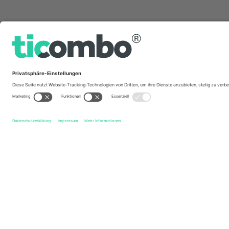
Schnelle Links
Ed Sheeran
Tickets
Ed Sheeran European Tour
Tickets