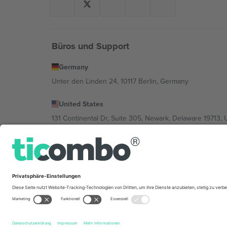
Büros und Support
Germany
Unter den Linden 24, 10117 Berlin, Germany
United States
131 Continental Dr, Suite 305, Newark, Delaware 19713, 
Bulgaria
Regus Sofia City West, bul Totleben 53-55, 1606 Sofia, B
Mexico
Av Chapultepec 360, Roma Norte, Cuauhtémoc, 06700
Die juristische Person des Plattformanbieters kann je n
im Impressum und in den Allgemeinen Geschäftsbedin