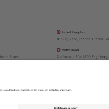
United Kingdom
167 City Road, London, Greater L
Switzerland
United States
Dorfstrasse 52a, 6390 Engelberg, 
United Arab Emirates
ulgaria
UAE Dubai Silicon Oasis, DDP Buil
 Ciudad de México, CDMX, Mexico
ach Standort, Veranstaltung und/oder Domäne variieren. Weitere Informati
gungen.,
Impressum
und
AGBs.
© 2026 Ticombo. Alle Rechte vorbehalte