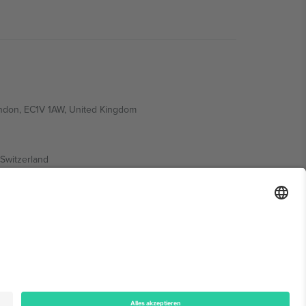
ondon, EC1V 1AW, United Kingdom
Switzerland
ding A1, Office 302, Dubai, United Arab Emirates
onen finden Sie auf der jeweiligen Veranstaltungsseite,
n.