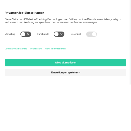
Über Uns
Unternehmensdienstleistungen
Team
Häufig gestellte Fragen
TixProtect
Wie es funktioniert
Impressum
Hotels
Allgemeine Geschäftsbedingungen
WM-Hub
Partnerprogramm
Kontakt
Büros und Support