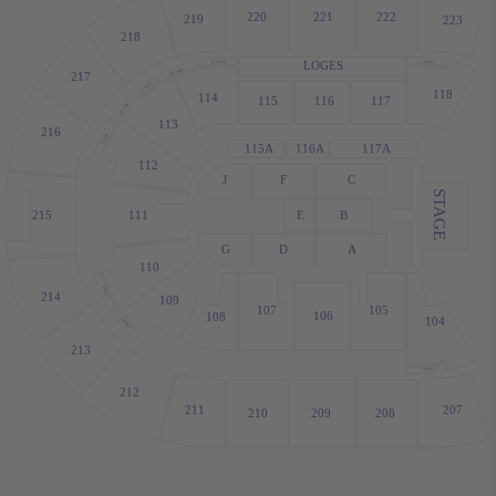
220
221
222
219
223
218
LOGES
L114WC
118WC
R114WC
217
L113WC
118
114
115
116
117
R113WC
113
216
112WC
115A
116A
117A
112
J
F
C
STAGE
215
111
E
B
G
D
A
110
110WC
214
109
107
105
106
108
104
109WC
213
104WC
212
207
211
210
209
208