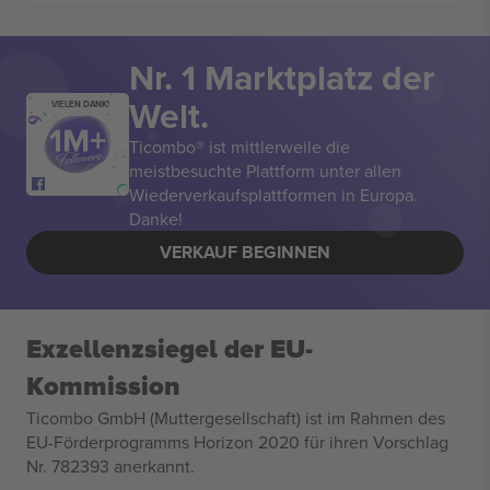
Nr. 1 Marktplatz der
Welt.
VIELEN DANK!
Ticombo® ist mittlerweile die
meistbesuchte Plattform unter allen
Wiederverkaufsplattformen in Europa.
Danke!
VERKAUF BEGINNEN
Exzellenzsiegel der EU-
Kommission
Ticombo GmbH (Muttergesellschaft) ist im Rahmen des
EU-Förderprogramms Horizon 2020 für ihren Vorschlag
Nr. 782393 anerkannt.