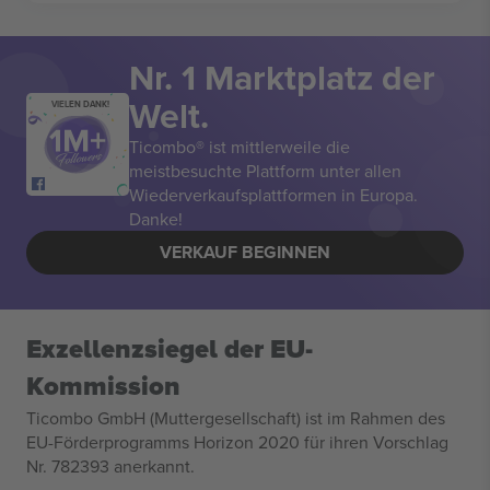
Nr. 1 Marktplatz der
Welt.
VIELEN DANK!
Ticombo® ist mittlerweile die
meistbesuchte Plattform unter allen
Wiederverkaufsplattformen in Europa.
Danke!
VERKAUF BEGINNEN
Exzellenzsiegel der EU-
Kommission
Ticombo GmbH (Muttergesellschaft) ist im Rahmen des
EU-Förderprogramms Horizon 2020 für ihren Vorschlag
Nr. 782393 anerkannt.