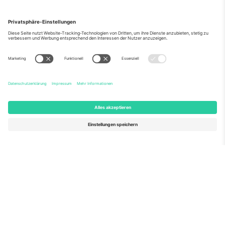
Über Uns
Unternehmensdienstleistungen
Team
Häufig gestellte Fragen
TixProtect
Wie es funktioniert
Impressum
Hotels
Allgemeine Geschäftsbedingungen
WM-Hub
Partnerprogramm
Kontakt
Büros und Support