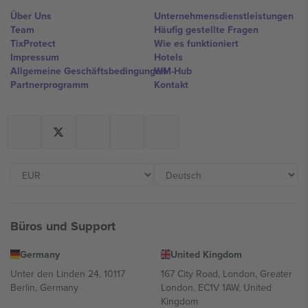
Über Uns
Unternehmensdienstleistungen
Team
Häufig gestellte Fragen
TixProtect
Wie es funktioniert
Impressum
Hotels
Allgemeine Geschäftsbedingungen
WM-Hub
Partnerprogramm
Kontakt
Büros und Support
Germany
United Kingdom
Unter den Linden 24, 10117
167 City Road, London, Greater
Berlin, Germany
London, EC1V 1AW, United
Kingdom