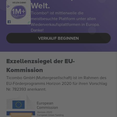
Welt.
VIELEN DANK!
Ticombo® ist mittlerweile die
meistbesuchte Plattform unter allen
Wiederverkaufsplattformen in Europa.
Danke!
VERKAUF BEGINNEN
Exzellenzsiegel der EU-
Kommission
Ticombo GmbH (Muttergesellschaft) ist im Rahmen des
EU-Förderprogramms Horizon 2020 für ihren Vorschlag
Nr. 782393 anerkannt.