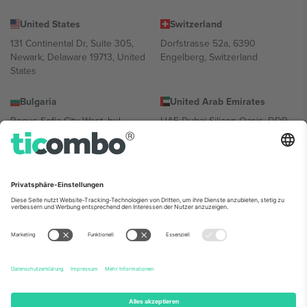
United States
Switzerland
131 Continental Dr, Suite 305,
Dorfstrasse 52a, 6390
Newark, Delaware 19713, United
Engelberg, Switzerland
States
Bulgaria
United Arab Emirates
Regus Sofia City West, bul
UAE Dubai Silicon Oasis, DDP
Totleben 53-55, 1606 Sofia,
Building A1, Office 302, Dubai,
Bulgaria
United Arab Emirates
Mexico
Av Chapultepec 360, Roma
Norte, Cuauhtémoc, 06700
Ciudad de México, CDMX,
Mexico
Die juristische Person des Plattformanbieters kann je nach
Standort, Veranstaltung und/oder Domäne variieren. Weitere
Informationen finden Sie auf der jeweiligen Veranstaltungsseite, im
Impressum und in den Allgemeinen Geschäftsbedingungen.,