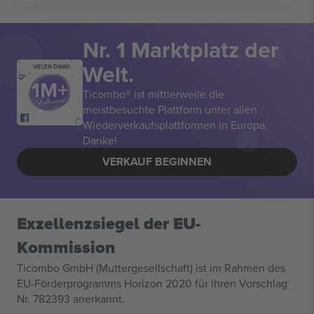
Nr. 1 Marktplatz der
Welt.
VIELEN DANK!
Ticombo® ist mittlerweile die
meistbesuchte Plattform unter allen
Wiederverkaufsplattformen in Europa.
Danke!
VERKAUF BEGINNEN
Exzellenzsiegel der EU-
Kommission
Ticombo GmbH (Muttergesellschaft) ist im Rahmen des
EU-Förderprogramms Horizon 2020 für ihren Vorschlag
Nr. 782393 anerkannt.