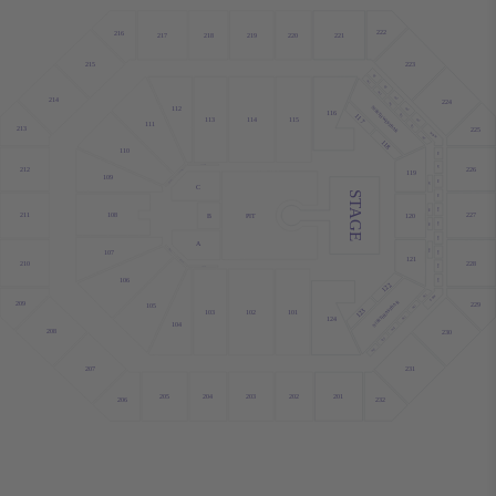
222
216
219
218
220
217
221
215
223
BL1
NL1
BL2
NL2
BL3
214
224
NL3
NORTHWEST
112
BL4
116
117
NL4
115
114
113
BL5
111
BAR
NL5
213
225
WBW
NL6
118
110
BL6
113FW
BL7
212
226
111F
119
109
109F
BL8
NL7
C
STAGE
BL9
BL10
NL8
108
211
227
PIT
B
120
BL11
NL9
BL12
A
NL10
106F
107
BL13
121
104F
210
228
BL14
103F
106
BL15
122
NL11
EBW
BAR
209
229
105
NL12
NORTHEAST
123
102
101
103
124
NL13
104
NL14
208
230
NL15
NL16
207
231
205
204
203
202
201
206
232