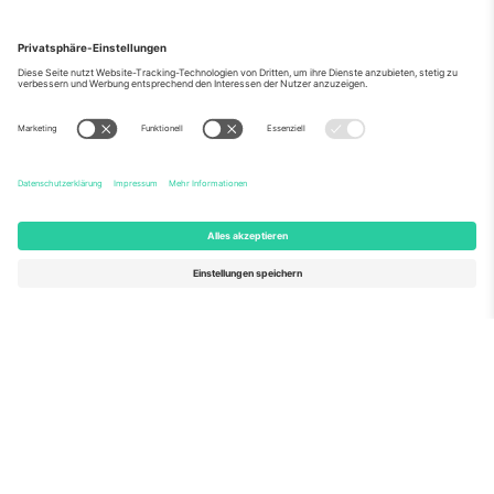
Über Uns
Unternehmensdienstleistungen
Team
Häufig gestellte Fragen
TixProtect
Wie es funktioniert
Impressum
Hotels
Allgemeine Geschäftsbedingungen
WM-Hub
Partnerprogramm
Kontakt
Büros und Support